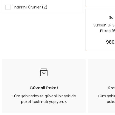
İndirimli Ürünler (2)
Su
Sunsun JP S
Filtresi
980
Sep
Güvenli Paket
Kre
Tüm şehirlerimize güvenli bir şekilde
Tüm şehirl
paket teslimatı yapıyoruz.
pake