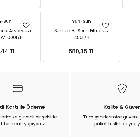
n-Sun
Sun-Sun
erisi Akvaryum
Sunsun HJ Serisi Filtre 6W
 16W 1000L/H
450L/H
,44 TL
580,35 TL
ete Ekle
Sepete Ekle
di Kartı ile Ödeme
Kalite & Güve
erimize güvenli bir şekilde
Tüm şehirlerimize güvenli 
t teslimatı yapıyoruz.
paket teslimatı yapıy