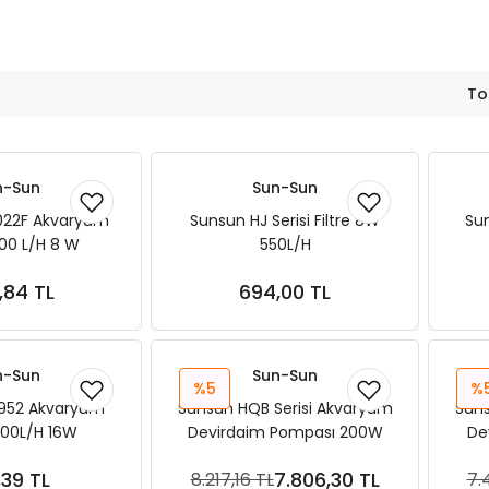
To
n-Sun
Sun-Sun
022F Akvaryum
Sunsun HJ Serisi Filtre 8W
Sun
 600 L/H 8 W
550L/H
,84 TL
694,00 TL
ete Ekle
Sepete Ekle
n-Sun
Sun-Sun
%5
%
952 Akvaryum
Sunsun HQB Serisi Akvaryum
Suns
 800L/H 16W
Devirdaim Pompası 200W
De
6800L/H
1,39 TL
7.806,30 TL
8.217,16 TL
7.
ete Ekle
Sepete Ekle