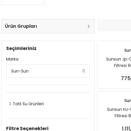
Ürün Grupları
Seçimleriniz
Su
Marka
Sunsun Jp-
Filtresi
Sun-Sun
775
Sep
Su
Tatlı Su Ürünleri
Sunsun HJ-
Filtresi
1.11
Filtre Seçenekleri
Sep