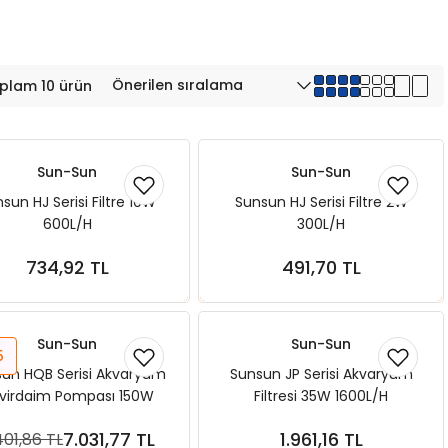
plam 10 ürün
Sun-Sun
Sun-Sun
sun HJ Serisi Filtre 10W
Sunsun HJ Serisi Filtre 2W
600L/H
300L/H
734,92 TL
491,70 TL
Sepete Ekle
Sepete Ekle
Sun-Sun
Sun-Sun
5
un HQB Serisi Akvaryum
Sunsun JP Serisi Akvaryum
virdaim Pompası 150W
Filtresi 35W 1600L/H
5500L/H
7.031,77 TL
1.961,16 TL
401,86 TL
Sepete Ekle
Sepete Ekle