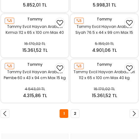
5.852,01 TL
5.998,31 TL
Tommy
Tommy
%5
%5
Tommy Evcil Hayvan Arabası
Tommy Evcil Hayvan Arabası
Kırmızı 112 x 65 x 100 cm Max 40
Siyah 76.5 x 44 x 99 cm Max 15
kg
kg
16.170,02 TL
5.159,01 TL
15.361,52 TL
4.901,06 TL
Tommy
Tommy
%5
%5
Tommy Evcil Hayvan Arabası
Tommy Evcil Hayvan Arabası Gri
Pembe 60 x 43 x 94 cm Max 15 kg
112 x 65 x 100 cm Max 40 kg
4.543,01 TL
16.170,02 TL
4.315,86 TL
15.361,52 TL
1
2