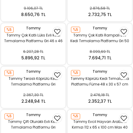
x 141 cm
cm
9.106,07 TL
2.876,58 TL
8.650,76 TL
2.732,75 TL
Tommy
Tommy
%5
%5
Tommy Çok Katlı Lüks Evli Kedi
Tommy Çok Katlı Rampalı Evli
Tırmalama Platformu Gri 46 x 46
Kedi Tırmalama Platformu Gri 50
x 116 cm
x 50 x 116 cm
6.207,28 TL
8.099,69 TL
5.896,92 TL
7.694,71 TL
Tommy
Tommy
%5
%5
Tommy Teraslı Köprülü Kedi
Tommy Köprülü Kedi Tırmalama
Tırmalama Platformu Gri
Platformu Füme 48 x 30 x 57 cm
2.367,30 TL
2.476,18 TL
2.248,94 TL
2.352,37 TL
Tommy
Tommy
%5
%5
Tommy Çift Oturaklı Evli Kedi
Tommy Evcil Hayvan Arabası
Tırmalama Platformu Gri
Kırmızı 112 x 65 x 100 cm Max 40