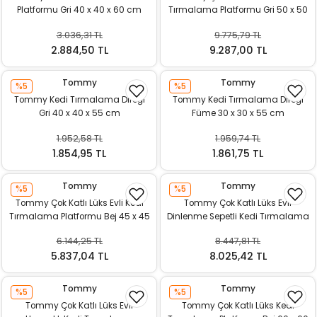
Platformu Gri 40 x 40 x 60 cm
Tırmalama Platformu Gri 50 x 50
ı
x 98 cm
3.036,31 TL
9.775,79 TL
rı
2.884,50 TL
9.287,00 TL
Tommy
Tommy
%5
%5
Tommy Kedi Tırmalama Direği
Tommy Kedi Tırmalama Direği
Gri 40 x 40 x 55 cm
Füme 30 x 30 x 55 cm
1.952,58 TL
1.959,74 TL
1.854,95 TL
1.861,75 TL
Tommy
Tommy
%5
%5
Tommy Çok Katlı Lüks Evli Kedi
Tommy Çok Katlı Lüks Evli
Tırmalama Platformu Bej 45 x 45
Dinlenme Sepetli Kedi Tırmalama
ı
x 121 cm
Platformu Gri 60 x 40 x 148 cm
6.144,25 TL
8.447,81 TL
i
5.837,04 TL
8.025,42 TL
ektanları
Tommy
Tommy
%5
%5
Tommy Çok Katlı Lüks Evli
Tommy Çok Katlı Lüks Kedi