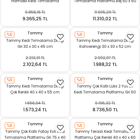
Hamaklı Kedi Tırmalama
Tırmalama Platformu Bej 60 x 60
k Yemleme
Platformu Gri 48 x 40 x 90 cm
x 135 cm
9.858,16 TL
11.905,29 TL
9.365,25 TL
11.310,02 TL
Tommy
Tommy
zları
%5
%5
Tommy Kedi Tırmalama Direği
Tommy Kedi Tırmalama Direği
Gri 30 x 30 x 45 cm
Kahverengi 30 x 30 x 52 cm
ri
2.213,31 TL
2.092,97 TL
2.102,64 TL
1.988,32 TL
Filtre
Tommy
Tommy
r
%5
%5
Tommy Kedi Tırmalama Direği
Tommy Çok Katlı Lüks 2 Yuvalı
Çok Renkli 40 x 40 x 55 cm
Kedi Tırmalama Platformu Gri 50
x 50 x 158 cm
1.656,04 TL
9.196,32 TL
1.573,24 TL
8.736,50 TL
Tommy
Tommy
%5
%5
Tommy Çok Katlı Yatay Evli Kedi
Tommy Teraslı Kedi Tırmalama
Tırmalama Platformu Gri 75 x 40
Platformu Çok Renkli 40 x 40 x 60