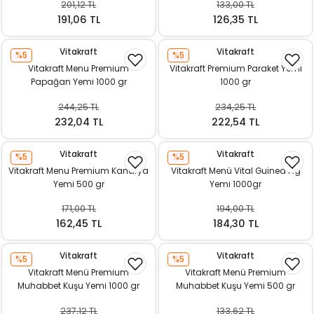
201,12 TL
133,00 TL
ı
191,06 TL
126,35 TL
rı
Vitakraft
Vitakraft
%5
%5
Vitakraft Menu Premium
Vitakraft Premium Paraket Yemi
Papağan Yemi 1000 gr
1000 gr
244,25 TL
234,25 TL
232,04 TL
222,54 TL
Vitakraft
Vitakraft
%5
%5
Vitakraft Menu Premium Kanarya
Vitakraft Menü Vital Guinea Pig
Yemi 500 gr
Yemi 1000gr
171,00 TL
194,00 TL
ı
162,45 TL
184,30 TL
i
Vitakraft
Vitakraft
%5
%5
Vitakraft Menü Premium
Vitakraft Menü Premium
ektanları
Muhabbet Kuşu Yemi 1000 gr
Muhabbet Kuşu Yemi 500 gr
237,12 TL
133,62 TL