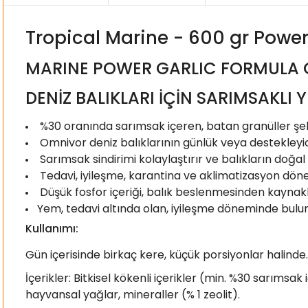
Tropical Marine - 600 gr Power
MARINE POWER GARLIC FORMULA 
DENİZ BALIKLARI İÇİN SARIMSAKLI 
%30 oranında sarımsak içeren, batan granüller şe
Omnivor deniz balıklarının günlük veya destekleyic
Sarımsak sindirimi kolaylaştırır ve balıkların doğal b
Tedavi, iyileşme, karantina ve aklimatizasyon dö
Düşük fosfor içeriği, balık beslenmesinden kaynakla
Yem, tedavi altında olan, iyileşme döneminde bulun
Kullanımı:
Gün içerisinde birkaç kere, küçük porsiyonlar halinde.
İçerikler: Bitkisel kökenli içerikler (min. %30 sarımsak 
hayvansal yağlar, mineraller (% 1 zeolit).