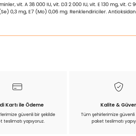
nler, vit. A 38 000 IU, vit. D3 2 000 IU, vit. E 130 mg, vit. 
 (Se) 0,3 mg, E7 (Mo) 0,06 mg. Renklendiriciler. Antioksid
ularda yetersiz gördüğünüz noktaları öneri formunu kullanarak tarafımız
Bu ürüne ilk yorumu siz yapın!
Yorum Yaz
di Kartı ile Ödeme
Kalite & Güve
erimize güvenli bir şekilde
Tüm şehirlerimize güvenli 
t teslimatı yapıyoruz.
paket teslimatı yapıy