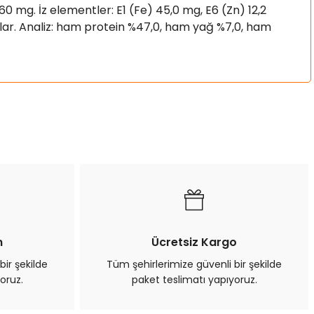
C 960 mg. İz elementler: E1 (Fe) 45,0 mg, E6 (Zn) 12,2
anlar. Analiz: ham protein %47,0, ham yağ %7,0, ham
a iletebilirsiniz.
n
Ücretsiz Kargo
bir şekilde
Tüm şehirlerimize güvenli bir şekilde
oruz.
paket teslimatı yapıyoruz.