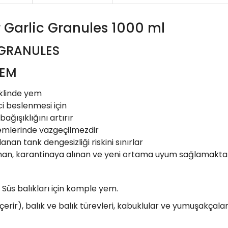
 Garlic Granules 1000 ml
GRANULES
YEM
klinde yem
i beslenmesi için
ağışıklığını artırır
nemlerinde vazgeçilmezdir
nan tank dengesizliği riskini sınırlar
an, karantinaya alınan ve yeni ortama uyum sağlamakta ola
 Süs balıkları için komple yem.
içerir), balık ve balık türevleri, kabuklular ve yumuşakçalar, 