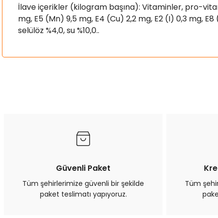
İlave içerikler (kilogram başına): Vitaminler, pro-vitami
mg, E5 (Mn) 9,5 mg, E4 (Cu) 2,2 mg, E2 (I) 0,3 mg, E8
selülöz %4,0, su %10,0..
Bu ürünün fiyat bilgisi, resim, ürün açıklamalarında ve diğer kon
Görüş ve önerileriniz için teşekkür ederiz.
Ürün resmi kalitesiz, bozuk veya görüntülenemiyor.
Ürün açıklamasında eksik bilgiler bulunuyor.
Ürün bilgilerinde hatalar bulunuyor.
Ürün fiyatı diğer sitelerden daha pahalı.
Bu ürüne benzer farklı alternatifler olmalı.
Güvenli Paket
Kre
Tüm şehirlerimize güvenli bir şekilde
Tüm şehirl
paket teslimatı yapıyoruz.
pake