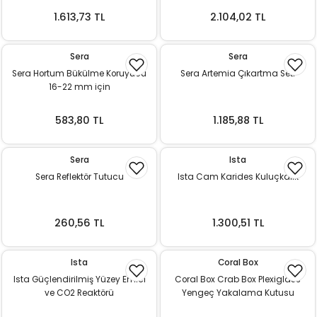
ı
1.613,73 TL
2.104,02 TL
rı
Sera
Sera
Sera Hortum Bükülme Koruyucu
Sera Artemia Çıkartma Seti
16-22 mm için
583,80 TL
1.185,88 TL
Sera
Ista
Sera Reflektör Tutucu
Ista Cam Karides Kuluçkalık
ı
260,56 TL
1.300,51 TL
i
Ista
Coral Box
Ista Güçlendirilmiş Yüzey Emici
Coral Box Crab Box Plexiglass
ektanları
ve CO2 Reaktörü
Yengeç Yakalama Kutusu