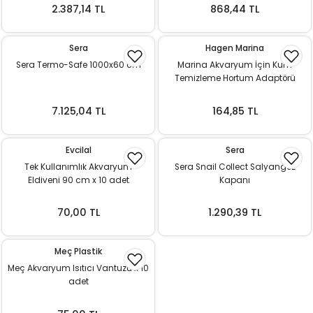
k Yemleme
2.387,14 TL
868,44 TL
Sera
Hagen Marina
Sera Termo-Safe 1000x60 cm
Marina Akvaryum İçin Kum
zları
Temizleme Hortum Adaptörü
ri
7.125,04 TL
164,85 TL
Filtre
Evcilal
Sera
Tek Kullanımlık Akvaryum
Sera Snail Collect Salyangoz
r
Eldiveni 90 cm x 10 adet
Kapanı
70,00 TL
1.290,39 TL
Meç Plastik
Meç Akvaryum Isıtıcı Vantuzu x 10
adet