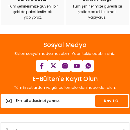
ı
Tüm şehirlerimize güvenli bir
Tüm şehirlerimize güvenli bir
şekilde paket teslimatı
şekilde paket teslimatı
yapıyoruz.
yapıyoruz.
rı
Sosyal Medya
Bizleri sosyal medya hesabımız’dan takip edebilirsiniz.
E-Bülten'e Kayıt Olun
Tüm fırsatlardan ve güncellemelerden haberdar olun.
ı
Kayıt Ol
i
ektanları