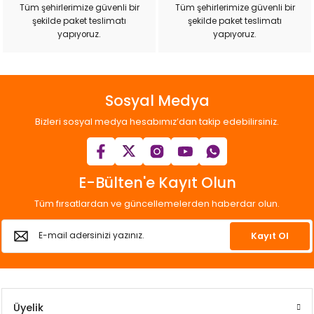
k Yemleme
Tüm şehirlerimize güvenli bir
Tüm şehirlerimize güvenli bir
şekilde paket teslimatı
şekilde paket teslimatı
yapıyoruz.
yapıyoruz.
zları
Sosyal Medya
ri
Bizleri sosyal medya hesabımız’dan takip edebilirsiniz.
Filtre
E-Bülten'e Kayıt Olun
r
Tüm fırsatlardan ve güncellemelerden haberdar olun.
Kayıt Ol
Üyelik