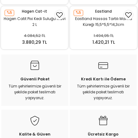
ı
Hagen Cat-it
Eastland
%5
%5
Hagen Catit Pixi Kedi Suluğu Mavi
Eastland Hassas Tartılı Mama
rı
2 L
Küreği 15,5*5,5*14,3cm
4.084,52 TL
1.494,95 TL
3.880,29 TL
1.420,21 TL
Güvenli Paket
Kredi Kartı ile Ödeme
Tüm şehirlerimize güvenli bir
Tüm şehirlerimize güvenli bir
şekilde paket teslimatı
şekilde paket teslimatı
ı
yapıyoruz.
yapıyoruz.
i
ektanları
Kalite & Güven
Ücretsiz Kargo