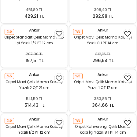
451,80 TL
308,40 TL
429,21 TL
292,98 TL
Ankur
Ankur
%5
%5
Oripet Standart Çelik Mama Kabı
Oripet Mavi Çelik Mama Kabı İçi
İçi Yazılı 1/2 PT 12 cm
Yazılı 8 1 PT 14 cm
207,90 TL
312,15 TL
197,51 TL
296,54 TL
Ankur
Ankur
%5
%5
Oripet Mavi Çelik Mama Kabı İçi
Oripet Mavi Çelik Mama Kabı İçi
Yazılı 2 QT 21 cm
Yazılı 1 QT 17 cm
541,50 TL
383,85 TL
514,43 TL
364,66 TL
Ankur
Ankur
%5
%5
Oripet Mavi Çelik Mama Kabı İçi
Oripet Kahverengi Çelik Mama
Yazılı 1/2 PT 12 cm
Kabı İçi Yazılı 8 1 PT 14 cm