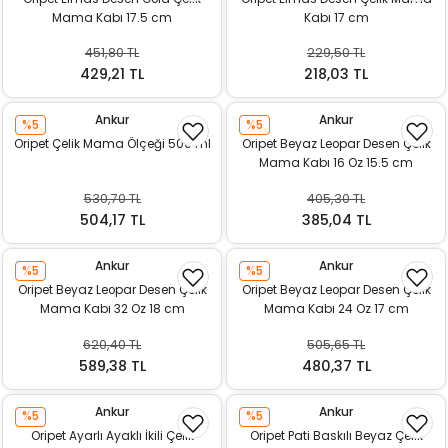
Mama Kabı 17.5 cm
Kabı 17 cm
451,80 TL
229,50 TL
429,21 TL
218,03 TL
Ankur
Ankur
%5
%5
Oripet Çelik Mama Ölçeği 500 ml
Oripet Beyaz Leopar Desen Çelik
Mama Kabı 16 Oz 15.5 cm
530,70 TL
405,30 TL
504,17 TL
385,04 TL
Ankur
Ankur
%5
%5
Oripet Beyaz Leopar Desen Çelik
Oripet Beyaz Leopar Desen Çelik
Mama Kabı 32 Oz 18 cm
Mama Kabı 24 Oz 17 cm
620,40 TL
505,65 TL
589,38 TL
480,37 TL
Ankur
Ankur
%5
%5
Oripet Ayarlı Ayaklı İkili Çelik
Oripet Pati Baskılı Beyaz Çelik