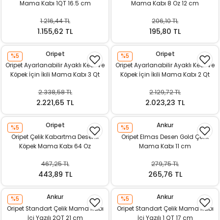
Mama Kabı 1QT 16.5 cm
Mama Kabı 8 Oz 12 cm
1.216,44 TL
206,10 TL
1.155,62 TL
195,80 TL
Oripet
Oripet
%5
%5
Oripet Ayarlanabilir Ayaklı Kedi Ve
Oripet Ayarlanabilir Ayaklı Kedi Ve
Köpek İçin İkili Mama Kabı 3 Qt
Köpek İçin İkili Mama Kabı 2 Qt
2.338,58 TL
2.129,72 TL
2.221,65 TL
2.023,23 TL
Oripet
Ankur
%5
%5
Oripet Çelik Kabartma Desenli
Oripet Elmas Desen Gold Çelik
Köpek Mama Kabı 64 Oz
Mama Kabı 11 cm
467,25 TL
279,75 TL
443,89 TL
265,76 TL
Ankur
Ankur
%5
%5
Oripet Standart Çelik Mama Kabı
Oripet Standart Çelik Mama Kabı
İçi Yazılı 2QT 21 cm
İçi Yazılı 1 QT 17 cm