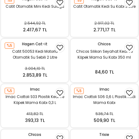
%5
%5
k Yemleme
Catit Otomatik Mini Kedi Suluğu
Catit Otomatik Kedi Su Kabı 3 Litre
2.544,92 TL
2.917,02 TL
2.417,67 TL
2.771,17 TL
zları
Hagen Cat-it
Chicos
%5
ri
Catit 50053 Kedi Motorlu
Chicos Silikon Seyahat Kedi ve
Otomatik Su Sebili 2 Litre
Köpek Mama Su Kabı 350 ml
Filtre
3.004,10 TL
84,60 TL
2.853,89 TL
r
Imac
Imac
%5
%5
Imac Ciottoli S03 Plastik Kedi ve
Imac Ciottoli S06 0,6 L Plastik Kedi
Köpek Mama Kabı 0,3 L
Mama Kabı
413,82 TL
536,74 TL
393,13 TL
509,90 TL
Chicos
Trixie