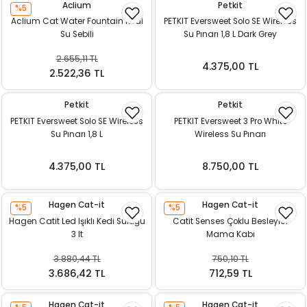
Aclium
Petkit
%5
ı
Aclium Cat Water Fountain Kedi
PETKIT Eversweet Solo SE Wireless
Su Sebili
Su Pınarı 1,8 L Dark Grey
rı
2.655,11 TL
4.375,00 TL
2.522,36 TL
Petkit
Petkit
PETKIT Eversweet Solo SE Wireless
PETKIT Eversweet 3 Pro White
Su Pınarı 1,8 L
Wireless Su Pınarı
4.375,00 TL
8.750,00 TL
Hagen Cat-it
Hagen Cat-it
%5
%5
ı
Hagen Catit Led Işıklı Kedi Suluğu
Catit Senses Çoklu Besleyici
3 lt
Mama Kabı
i
3.880,44 TL
750,10 TL
3.686,42 TL
712,59 TL
ektanları
Hagen Cat-it
Hagen Cat-it