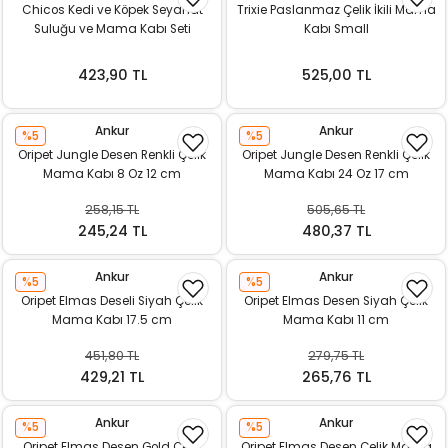
Chicos Kedi ve Köpek Seyahat
Trixie Paslanmaz Çelik İkili Mama
Suluğu ve Mama Kabı Seti
Kabı Small
423,90 TL
525,00 TL
Ankur
Ankur
%5
%5
Oripet Jungle Desen Renkli Çelik
Oripet Jungle Desen Renkli Çelik
Mama Kabı 8 Oz 12 cm
Mama Kabı 24 Oz 17 cm
258,15 TL
505,65 TL
245,24 TL
480,37 TL
Ankur
Ankur
%5
%5
Oripet Elmas Deseli Siyah Çelik
Oripet Elmas Desen Siyah Çelik
Mama Kabı 17.5 cm
Mama Kabı 11 cm
451,80 TL
279,75 TL
429,21 TL
265,76 TL
Ankur
Ankur
%5
%5
Oripet Elmas Desen Gold Çelik
Oripet Elmas Desen Çelik Mama