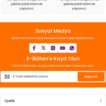
şekilde paket teslimatı
şekilde paket teslimatı
yapıyoruz.
yapıyoruz.
Sosyal Medya
Bizleri sosyal medya hesabımız’dan takip edebilirsiniz.
E-Bülten'e Kayıt Olun
Tüm fırsatlardan ve güncellemelerden haberdar olun.
Kayıt Ol
Üyelik