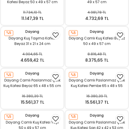
Kafesi Beyaz 50 x 49 x 57 cm
49 x 57 cm
11.734,10 TL
4.981,78 TL
11.147,39 TL
4.732,69 TL
Dayang
Dayang
%5
%5
Dayang Kuş Taşıma Kafesi
Dayang Camlı Kuş Kafesi Beyaz
Beyaz 31 x 21 x 24 cm
50 x 49 x 57 cm
4.904,65 TL
8.816,48 TL
4.659,42 TL
8.375,65 TL
Dayang
Dayang
%5
%5
Dayang Camlı Paslanmaz Çelik
Dayang Camlı Paslanmaz Çelik
Kuş Kafesi Beyaz 65 x 48 x 55 cm
Kuş Kafesi Pembe 65 x 48 x 55
cm
16.380,39 TL
16.380,39 TL
15.561,37 TL
15.561,37 TL
Dayang
Dayang
%5
%5
Dayang Camlı Kuş Kafesi Yeşil
Dayang Camlı Paslanmaz Çelik
50 x 49 x 57 cm
Kuş Kafesi Sarı 42 x 42 x 53 cm