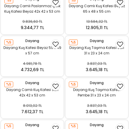
%5
%5
k Yemleme
Dayang Camlı Paslanmaz Çelik
Dayang Camlı Kuş Kafesi Beyaz
Kuş Kafesi Beyaz 42x 42 x 53 cm
65 x 48 x 55 cm
9.836,60 TL
13.584,32 TL
9.344,77 TL
12.905,11 TL
zları
Dayang
Dayang
%5
%5
ri
Dayang Kuş Kafesi Beyaz 50 x 49
Dayang Kuş Taşıma Kafesi Sarı
x 57 cm
31 x 23 x 24 cm
Filtre
4.981,78 TL
3.837,03 TL
4.732,69 TL
3.645,18 TL
r
Dayang
Dayang
%5
%5
Dayang Camlı Kuş Kafesi Sarı
Dayang Kuş Taşıma Kafesi
42x 42 x 53 cm
Pembe 31 x 23 x 24 cm
8.013,02 TL
3.837,03 TL
7.612,37 TL
3.645,18 TL
Dayang
Dayang
%5
%5