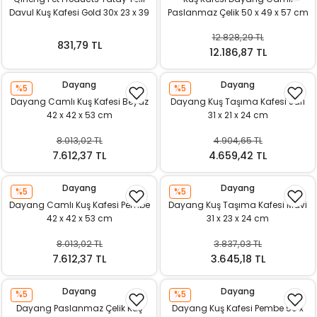
Davul Kuş Kafesi Gold 30x 23 x 39
Paslanmaz Çelik 50 x 49 x 57 cm
cm
Pembe
12.828,29 TL
831,79 TL
12.186,87 TL
Dayang
Dayang
%5
%5
Dayang Camlı Kuş Kafesi Beyaz
Dayang Kuş Taşıma Kafesi Sarı
42 x 42 x 53 cm
31 x 21 x 24 cm
8.013,02 TL
4.904,65 TL
7.612,37 TL
4.659,42 TL
Dayang
Dayang
%5
%5
Dayang Camlı Kuş Kafesi Pembe
Dayang Kuş Taşıma Kafesi Mavi
42 x 42 x 53 cm
31 x 23 x 24 cm
8.013,02 TL
3.837,03 TL
7.612,37 TL
3.645,18 TL
Dayang
Dayang
%5
%5
Dayang Paslanmaz Çelik Kuş
Dayang Kuş Kafesi Pembe 50 x