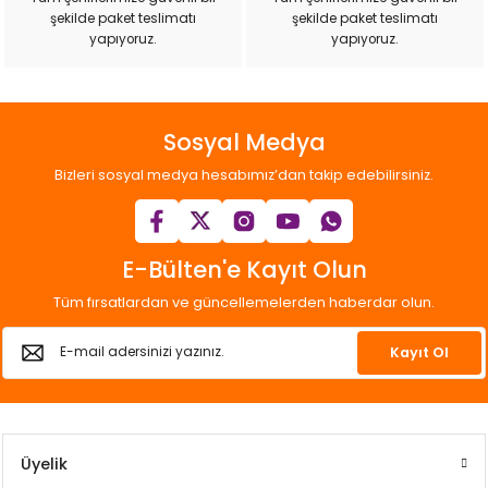
şekilde paket teslimatı
şekilde paket teslimatı
yapıyoruz.
yapıyoruz.
Sosyal Medya
Bizleri sosyal medya hesabımız’dan takip edebilirsiniz.
E-Bülten'e Kayıt Olun
Tüm fırsatlardan ve güncellemelerden haberdar olun.
Kayıt Ol
Üyelik