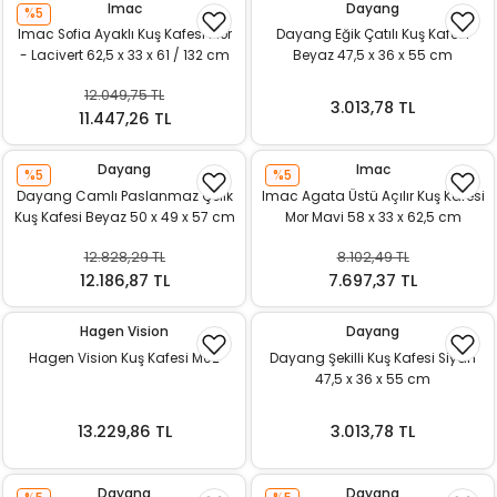
Imac
Dayang
%5
ı
Imac Sofia Ayaklı Kuş Kafesi Mor
Dayang Eğik Çatılı Kuş Kafesi
- Lacivert 62,5 x 33 x 61 / 132 cm
Beyaz 47,5 x 36 x 55 cm
rı
12.049,75 TL
3.013,78 TL
11.447,26 TL
Dayang
Imac
%5
%5
Dayang Camlı Paslanmaz Çelik
Imac Agata Üstü Açılır Kuş Kafesi
Kuş Kafesi Beyaz 50 x 49 x 57 cm
Mor Mavi 58 x 33 x 62,5 cm
12.828,29 TL
8.102,49 TL
12.186,87 TL
7.697,37 TL
Hagen Vision
Dayang
ı
Hagen Vision Kuş Kafesi M02
Dayang Şekilli Kuş Kafesi Siyah
47,5 x 36 x 55 cm
i
13.229,86 TL
3.013,78 TL
ektanları
Dayang
Dayang