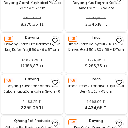
Dayang Camlı Kuş Kafesi Pembe
Dayang Kuş Taşıma Kafesi
50 x 49 x 57 cm
Beyaz 31 x 23 x 24 cm
8.816,48 TL
3.837,03 TL
8.375,65 TL
3.645,18 TL
Dayang
Imac
%5
%5
Dayang Camlı Paslanmaz Çelik
Imac Camilla Ayaklı Kuş Kafesi
Kuş Kafesi Yeşil 50 x 49 x 57 cm
Kahve Gold 50 x 30 x 56 - 127cm
12.828,29 TL
9.774,05 TL
12.186,87 TL
9.285,35 TL
Dayang
Imac
%5
%5
Dayang Yuvarlak Kanarya ve
Imac Irene 2 Kanarya Kuş Kafesi
Sultan Papağanı Kafesi Siyah 40
Bej 45 x 27 x 43 cm
x 71,5 cm
2.483,25 TL
4.668,06 TL
2.359,09 TL
4.434,65 TL
Qiheng Pet Products
Dayang
%5
Qiheng Pet Products Yatay Telli
Kuş Kafesi Dayang Camlı