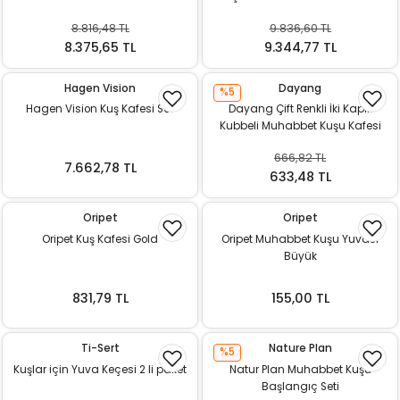
8.816,48 TL
9.836,60 TL
8.375,65 TL
9.344,77 TL
Hagen Vision
Dayang
%5
Hagen Vision Kuş Kafesi S01
Dayang Çift Renkli İki Kapılı
Kubbeli Muhabbet Kuşu Kafesi
666,82 TL
7.662,78 TL
633,48 TL
Oripet
Oripet
Oripet Kuş Kafesi Gold
Oripet Muhabbet Kuşu Yuvası
Büyük
831,79 TL
155,00 TL
Ti-Sert
Nature Plan
%5
Kuşlar için Yuva Keçesi 2 li paket
Natur Plan Muhabbet Kuşu
Başlangıç Seti