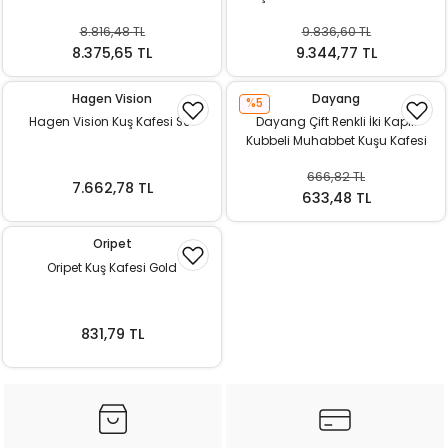
8.816,48 TL
9.836,60 TL
8.375,65 TL
9.344,77 TL
Hagen Vision
Dayang
%5
Hagen Vision Kuş Kafesi S01
Dayang Çift Renkli İki Kapılı
Kubbeli Muhabbet Kuşu Kafesi
666,82 TL
7.662,78 TL
633,48 TL
Oripet
Oripet Kuş Kafesi Gold
831,79 TL