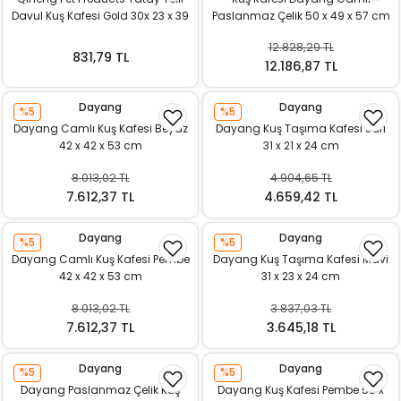
Davul Kuş Kafesi Gold 30x 23 x 39
Paslanmaz Çelik 50 x 49 x 57 cm
cm
Pembe
12.828,29 TL
831,79 TL
12.186,87 TL
Dayang
Dayang
%5
%5
Dayang Camlı Kuş Kafesi Beyaz
Dayang Kuş Taşıma Kafesi Sarı
42 x 42 x 53 cm
31 x 21 x 24 cm
8.013,02 TL
4.904,65 TL
7.612,37 TL
4.659,42 TL
Dayang
Dayang
%5
%5
Dayang Camlı Kuş Kafesi Pembe
Dayang Kuş Taşıma Kafesi Mavi
42 x 42 x 53 cm
31 x 23 x 24 cm
8.013,02 TL
3.837,03 TL
7.612,37 TL
3.645,18 TL
Dayang
Dayang
%5
%5
Dayang Paslanmaz Çelik Kuş
Dayang Kuş Kafesi Pembe 50 x