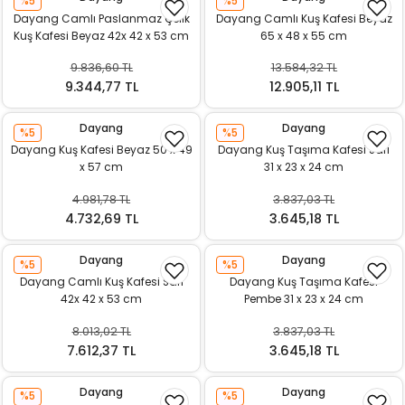
%5
%5
k Yemleme
Dayang Camlı Paslanmaz Çelik
Dayang Camlı Kuş Kafesi Beyaz
Kuş Kafesi Beyaz 42x 42 x 53 cm
65 x 48 x 55 cm
9.836,60 TL
13.584,32 TL
9.344,77 TL
12.905,11 TL
zları
Dayang
Dayang
%5
%5
ri
Dayang Kuş Kafesi Beyaz 50 x 49
Dayang Kuş Taşıma Kafesi Sarı
x 57 cm
31 x 23 x 24 cm
Filtre
4.981,78 TL
3.837,03 TL
4.732,69 TL
3.645,18 TL
r
Dayang
Dayang
%5
%5
Dayang Camlı Kuş Kafesi Sarı
Dayang Kuş Taşıma Kafesi
42x 42 x 53 cm
Pembe 31 x 23 x 24 cm
8.013,02 TL
3.837,03 TL
7.612,37 TL
3.645,18 TL
Dayang
Dayang
%5
%5