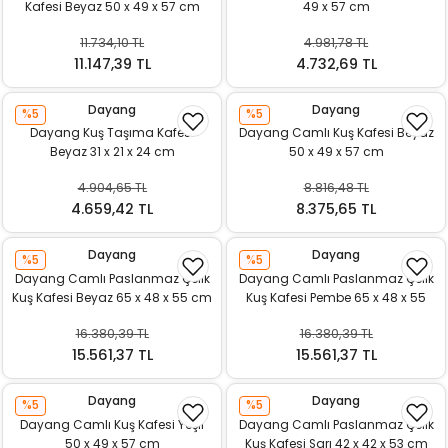
Kafesi Beyaz 50 x 49 x 57 cm
49 x 57 cm
11.734,10 TL
4.981,78 TL
11.147,39 TL
4.732,69 TL
Dayang
Dayang
%5
%5
Dayang Kuş Taşıma Kafesi
Dayang Camlı Kuş Kafesi Beyaz
Beyaz 31 x 21 x 24 cm
50 x 49 x 57 cm
4.904,65 TL
8.816,48 TL
4.659,42 TL
8.375,65 TL
Dayang
Dayang
%5
%5
Dayang Camlı Paslanmaz Çelik
Dayang Camlı Paslanmaz Çelik
Kuş Kafesi Beyaz 65 x 48 x 55 cm
Kuş Kafesi Pembe 65 x 48 x 55
cm
16.380,39 TL
16.380,39 TL
15.561,37 TL
15.561,37 TL
Dayang
Dayang
%5
%5
Dayang Camlı Kuş Kafesi Yeşil
Dayang Camlı Paslanmaz Çelik
50 x 49 x 57 cm
Kuş Kafesi Sarı 42 x 42 x 53 cm