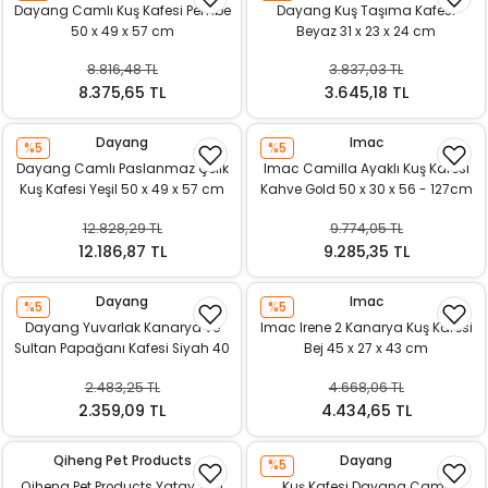
Dayang Camlı Kuş Kafesi Pembe
Dayang Kuş Taşıma Kafesi
50 x 49 x 57 cm
Beyaz 31 x 23 x 24 cm
8.816,48 TL
3.837,03 TL
8.375,65 TL
3.645,18 TL
Dayang
Imac
%5
%5
Dayang Camlı Paslanmaz Çelik
Imac Camilla Ayaklı Kuş Kafesi
Kuş Kafesi Yeşil 50 x 49 x 57 cm
Kahve Gold 50 x 30 x 56 - 127cm
12.828,29 TL
9.774,05 TL
12.186,87 TL
9.285,35 TL
Dayang
Imac
%5
%5
Dayang Yuvarlak Kanarya ve
Imac Irene 2 Kanarya Kuş Kafesi
Sultan Papağanı Kafesi Siyah 40
Bej 45 x 27 x 43 cm
x 71,5 cm
2.483,25 TL
4.668,06 TL
2.359,09 TL
4.434,65 TL
Qiheng Pet Products
Dayang
%5
Qiheng Pet Products Yatay Telli
Kuş Kafesi Dayang Camlı