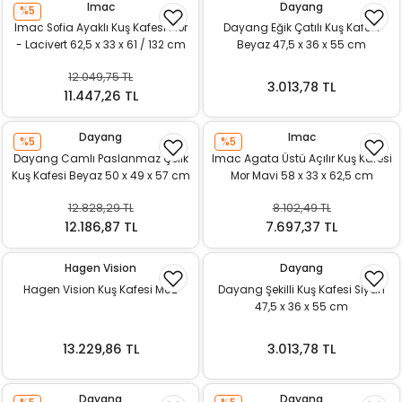
Imac
Dayang
%5
ı
Imac Sofia Ayaklı Kuş Kafesi Mor
Dayang Eğik Çatılı Kuş Kafesi
- Lacivert 62,5 x 33 x 61 / 132 cm
Beyaz 47,5 x 36 x 55 cm
rı
12.049,75 TL
3.013,78 TL
11.447,26 TL
Dayang
Imac
%5
%5
Dayang Camlı Paslanmaz Çelik
Imac Agata Üstü Açılır Kuş Kafesi
Kuş Kafesi Beyaz 50 x 49 x 57 cm
Mor Mavi 58 x 33 x 62,5 cm
12.828,29 TL
8.102,49 TL
12.186,87 TL
7.697,37 TL
Hagen Vision
Dayang
ı
Hagen Vision Kuş Kafesi M02
Dayang Şekilli Kuş Kafesi Siyah
47,5 x 36 x 55 cm
i
13.229,86 TL
3.013,78 TL
ektanları
Dayang
Dayang