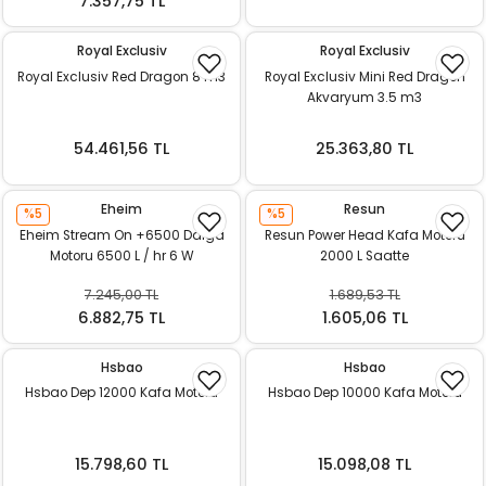
7.357,75 TL
Royal Exclusiv
Royal Exclusiv
Royal Exclusiv Red Dragon 8 m3
Royal Exclusiv Mini Red Dragon
Akvaryum 3.5 m3
54.461,56 TL
25.363,80 TL
Eheim
Resun
%5
%5
Eheim Stream On +6500 Dalga
Resun Power Head Kafa Motoru
Motoru 6500 L / hr 6 W
2000 L Saatte
7.245,00 TL
1.689,53 TL
6.882,75 TL
1.605,06 TL
Hsbao
Hsbao
Hsbao Dep 12000 Kafa Motoru
Hsbao Dep 10000 Kafa Motoru
15.798,60 TL
15.098,08 TL