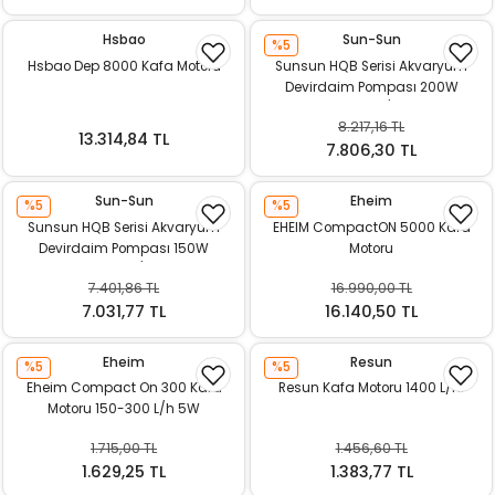
Hsbao
Sun-Sun
%5
Hsbao Dep 8000 Kafa Motoru
Sunsun HQB Serisi Akvaryum
Devirdaim Pompası 200W
6800L/H
8.217,16 TL
13.314,84 TL
7.806,30 TL
Sun-Sun
Eheim
%5
%5
Sunsun HQB Serisi Akvaryum
EHEIM CompactON 5000 Kafa
Devirdaim Pompası 150W
Motoru
5500L/H
7.401,86 TL
16.990,00 TL
7.031,77 TL
16.140,50 TL
Eheim
Resun
%5
%5
Eheim Compact On 300 Kafa
Resun Kafa Motoru 1400 L/Hr
Motoru 150-300 L/h 5W
1.715,00 TL
1.456,60 TL
1.629,25 TL
1.383,77 TL