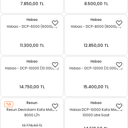
k Yemleme
7.850,00 TL
8.500,00 TL
Hsbao
Hsbao
Hsbao - DCP-6000 (6000l/h)
Hsbao - DCP-8000 (8000l/h)
zları
ri
11.300,00 TL
12.850,00 TL
Filtre
Hsbao
Hsbao
Hsbao - DCP-10000 (10.000l/h)
Hsbao - DCP-12000 (12.000l/h)
r
14.750,00 TL
15.400,00 TL
Resun
Hsbao
%5
Resun Devirdaim Kafa Motoru
Hsbao DCP-10000 Kafa Motoru
8000 L/h
10000 Litre Saat
13.778,43 TL