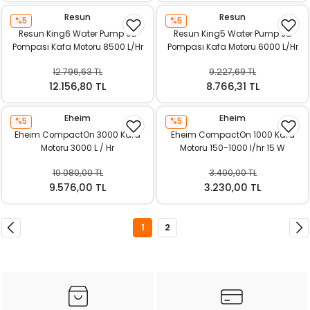
Resun
Resun
%5
%5
Resun King6 Water Pump Su
Resun King5 Water Pump Su
Pompası Kafa Motoru 8500 L/Hr
Pompası Kafa Motoru 6000 L/Hr
12.796,63 TL
9.227,69 TL
12.156,80 TL
8.766,31 TL
Eheim
Eheim
%5
%5
Eheim CompactOn 3000 Kafa
Eheim CompactOn 1000 Kafa
Motoru 3000 L / Hr
Motoru 150-1000 l/hr 15 W
10.080,00 TL
3.400,00 TL
9.576,00 TL
3.230,00 TL
1
2