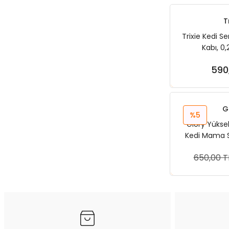
T
Trixie Kedi 
Kabı, 0
590
Sep
G
%5
Glory Yükse
Kedi Mama S
Bonb
650,00 T
Sep