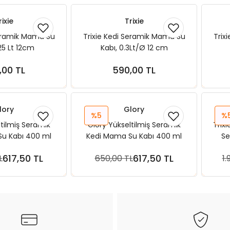
rixie
Trixie
Seramik Mama Su
Trixie Kedi Seramik Mama Su
Trix
,25 Lt 12cm
Kabı, 0.3Lt/Ø 12 cm
,00 TL
590,00 TL
ete Ekle
Sepete Ekle
lory
Glory
%5
%
ltilmiş Seramik
Glory Yükseltilmiş Seramik
Trixi
u Kabı 400 ml
Kedi Mama Su Kabı 400 ml
Se
on Mavi
Bonbon Pembe
Ahşa
617,50 TL
617,50 TL
L
650,00 TL
1.
ete Ekle
Sepete Ekle