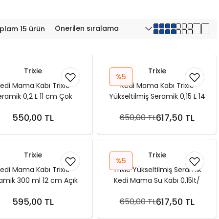
plam 15 ürün
Trixie
Trixie
%5
edi Mama Kabı Trixie
Kedi Mama Kabı Trixie
eramik 0,2 L 11 cm Çok
Yükseltilmiş Seramik 0,15 L 14
Desenli
cm Çok Renkli
550,00 TL
617,50 TL
650,00 TL
Sepete Ekle
Sepete Ekle
Trixie
Trixie
%5
edi Mama Kabı Trixie
Trixie Yükseltilmiş Seramik
amik 300 ml 12 cm Açık
Kedi Mama Su Kabı 0,15lt/
Mavi Beyaz
ø13cm Beyaz
595,00 TL
617,50 TL
650,00 TL
Sepete Ekle
Sepete Ekle