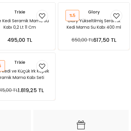
Trixie
Glory
%5
ie Kedi Seramik Mama Su
Glory Yükseltilmiş Seramik
Kabı 0,2 Lt 11 Cm
Kedi Mama Su Kabı 400 ml
Kulak Figürlü
495,00 TL
617,50 TL
650,00 TL
Sepete Ekle
Sepete Ekle
Trixie
5
e Kedi ve Küçük Irk Köpek
ramik Mama Kabı Seti
p Standlı 2 × 0,4 L Siyah
1.819,25 TL
915,00 TL
Sepete Ekle