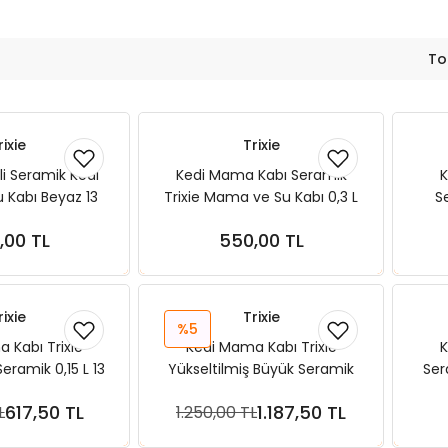
To
rixie
Trixie
li Seramik Kedi
Kedi Mama Kabı Seramik
K
Kabı Beyaz 13
Trixie Mama ve Su Kabı 0,3 L
S
250 Ml
11 cm Beyaz
,00 TL
550,00 TL
ete Ekle
Sepete Ekle
rixie
Trixie
%5
 Kabı Trixie
Kedi Mama Kabı Trixie
K
Seramik 0,15 L 13
Yükseltilmiş Büyük Seramik
Ser
Mürdüm
0,35 L 17 cm Gri
617,50 TL
1.187,50 TL
L
1.250,00 TL
ete Ekle
Sepete Ekle