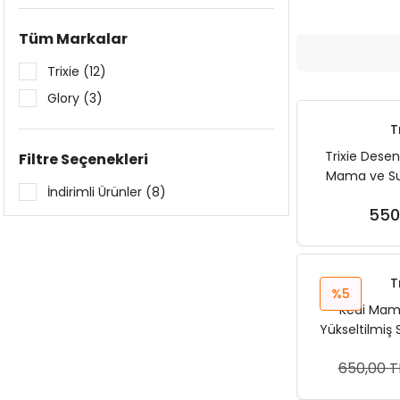
Tüm Markalar
Trixie (12)
Glory (3)
T
Trixie Desen
Filtre Seçenekleri
Mama ve Su 
İndirimli Ürünler (8)
Cm 
550
Sep
T
%5
Kedi Mama
Yükseltilmiş 
cm 
650,00 T
Sep