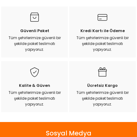
ı
rı
Güvenli Paket
Kredi Kartı ile Ödeme
Tüm şehirlerimize güvenli bir
Tüm şehirlerimize güvenli bir
şekilde paket teslimatı
şekilde paket teslimatı
yapıyoruz.
yapıyoruz.
Kalite & Güven
Ücretsiz Kargo
Tüm şehirlerimize güvenli bir
Tüm şehirlerimize güvenli bir
ı
şekilde paket teslimatı
şekilde paket teslimatı
yapıyoruz.
yapıyoruz.
i
ektanları
Sosyal Medya