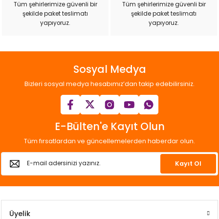
Tüm şehirlerimize güvenli bir
Tüm şehirlerimize güvenli bir
ı
şekilde paket teslimatı
şekilde paket teslimatı
yapıyoruz.
yapıyoruz.
rı
Sosyal Medya
Bizleri sosyal medya hesabımız’dan takip edebilirsiniz.
E-Bülten'e Kayıt Olun
Tüm fırsatlardan ve güncellemelerden haberdar olun.
ı
Kayıt Ol
i
ektanları
Üyelik