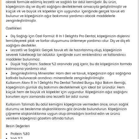
olarak formüle edilmiş lezzetli ve sağlıklı bir ödül kemiğidir. Bu ürün,
ı
köpeğinizin diş ve diş eti sağlığını desteklemek amacıyla geliştirilmiştir ve
küçük ırk ve büyük ırk köpekler için uygundur. İçeriğinde gerçek tavuk eti
bulunur ve köpeğinizin ağız bakımına yardımcı olacak maddelerle
rı
zenginleştirilmiştir.
Özellikleri
Diş Sağlığı İçin Özel Formül: 8 In 1 Delights Pro Dental, köpeğinizin dişlerini
temizleyerek plak ve tartar oluşumunu önlemeye yardımcı olur. Diş ve diş eti
sağlığını destekler.
Lezzetli ve Sağlıklı: Gerçek tavuk eti ile hazırlanmış olup, köpeğinizin
severek tüketeceği bir ödüldür. İçeriğinde suni renklendirici ve tatlandırıcı
maddeler bulunmaz.
Düşük Yağ Oranı: Sadece %2 oranında yağ içerir, bu da köpeğinizin formda
kalmasına yardımcı olur.
Zenginleştirilmiş Mineraller: Ham deri ve tavuk, köpeğinizin ağız sağlığına
katkıda bulunacak arındırıcı minerallerle zenginleştirilmiştir.
Kullanım Alanı 8 In 1 Delights Pro Dental Twisted Burgu Ağız Bakım Kemiği,
köpeğinizin günlük diş bakımını desteklemek için ideal bir üründür. Hem
küçük hem de büyük ırk köpekler için uygundur. Köpeğinizin ağız sağlığını
ı
korurken aynı zamanda ona lezzetli bir ödül sunar.
Kullanım Talimatı Bu ödül kemiğini köpeğinize vermeden önce, onun sağlık
durumu ve beslenme alışkanlıklarını göz önünde bulundurun. Köpeğinizin
i
çiğneme alışkanlıklarına uygun olup olmadığını kontrol edin ve ürünü
verirken köpeğinizi gözetim altında tutun.
Besin Değerleri
ektanları
Protein: %80
Yağ: %2