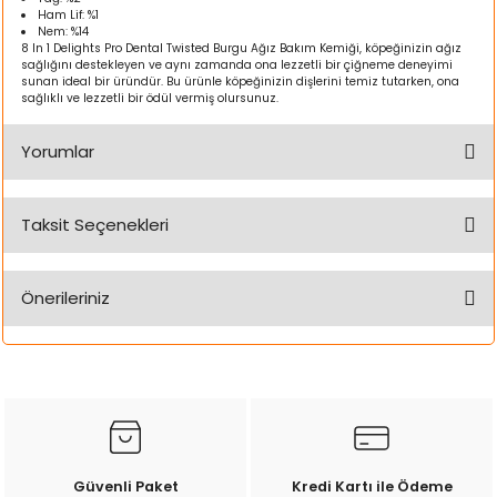
k Yemleme
Ham Lif: %1
Nem: %14
8 In 1 Delights Pro Dental Twisted Burgu Ağız Bakım Kemiği, köpeğinizin ağız
sağlığını destekleyen ve aynı zamanda ona lezzetli bir çiğneme deneyimi
sunan ideal bir üründür. Bu ürünle köpeğinizin dişlerini temiz tutarken, ona
sağlıklı ve lezzetli bir ödül vermiş olursunuz.
zları
Yorumlar
ri
Taksit Seçenekleri
Filtre
Bu ürüne ilk yorumu siz yapın!
r
Önerileriniz
Yorum Yaz
Bu ürünün fiyat bilgisi, resim, ürün açıklamalarında ve diğer
konularda yetersiz gördüğünüz noktaları öneri formunu
kullanarak tarafımıza iletebilirsiniz.
Görüş ve önerileriniz için teşekkür ederiz.
Ürün resmi kalitesiz, bozuk veya görüntülenemiyor.
Güvenli Paket
Kredi Kartı ile Ödeme