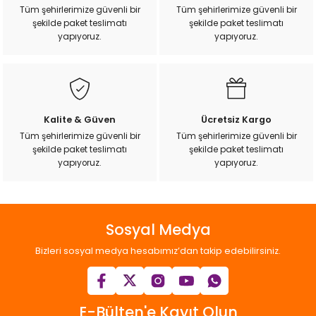
Ürün açıklamasında eksik bilgiler bulunuyor.
Tüm şehirlerimize güvenli bir
Tüm şehirlerimize güvenli bir
şekilde paket teslimatı
şekilde paket teslimatı
Ürün bilgilerinde hatalar bulunuyor.
yapıyoruz.
yapıyoruz.
Ürün fiyatı diğer sitelerden daha pahalı.
Bu ürüne benzer farklı alternatifler olmalı.
Kalite & Güven
Ücretsiz Kargo
Tüm şehirlerimize güvenli bir
Tüm şehirlerimize güvenli bir
şekilde paket teslimatı
şekilde paket teslimatı
Gönder
yapıyoruz.
yapıyoruz.
Sosyal Medya
Bizleri sosyal medya hesabımız’dan takip edebilirsiniz.
E-Bülten'e Kayıt Olun