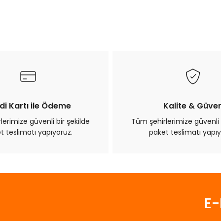
ularda yetersiz gördüğünüz noktaları öneri formunu kullanarak tarafımız
Bu ürüne ilk yorumu siz yapın!
Yorum Yaz
di Kartı ile Ödeme
Kalite & Güve
erimize güvenli bir şekilde
Tüm şehirlerimize güvenli 
t teslimatı yapıyoruz.
paket teslimatı yapıy
Gönder
E-