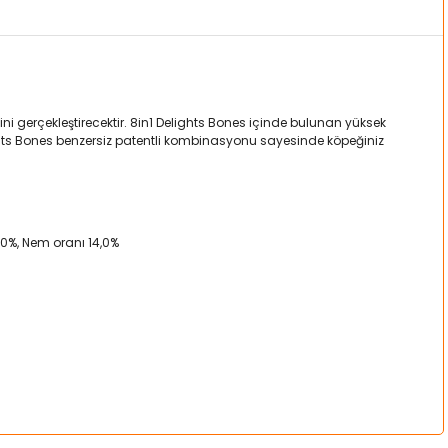
ni gerçekleştirecektir. 8in1 Delights Bones içinde bulunan yüksek
ights Bones benzersiz patentli kombinasyonu sayesinde köpeğiniz
 2,0%, Nem oranı 14,0%