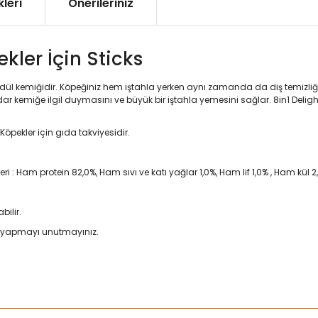
leri
Önerileriniz
ekler İçin Sticks
ödül kemiğidir. Köpeğiniz hem iştahla yerken aynı zamanda da diş temizliği
dar kemiğe ilgil duymasını ve büyük bir iştahla yemesini sağlar. 8in1 Del
pekler için gıda takviyesidir.
nleri : Ham protein 82,0%, Ham sıvı ve katı yağlar 1,0%, Ham lif 1,0% , Ham kül
bilir.
i yapmayı unutmayınız.