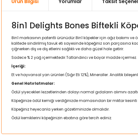
Ürün Bilgisi
Yorumlar
Taksit Seçenek
8in1 Delights Bones Biftekli Köp
8in1 markasının patentli ürünüdür.8in1 köpekler için ağız bakımı ve 
kalitede sindirilmiş tavuk eti sayesinde köpeğiniz son parçasına ka
çiğnerken diş ve diş etlerini sağlıklı ve daha güzel hale getirir.
Sadece % 2 yağ içermektedir.Tatlandırıcı ve boyar madde içermez. Kö
İçeriği:
Et ve hayvansal yan ürünleri (Sığır Eti 12%), Mineraller. Analitik bileşe
Genel Hatırlatmalar:
Ödül yiyecekleri lezzetlerinden dolayı normal gıdaların alımını azalta
Köpeğinize ödül kemiği verdiğinizde mamasından bir miktar kesint
Köpeğiniz heyecanla yerken gözetiminizde olmalıdır.
Ödül kemiklerini köpeğinizin ebatına göre tercih ediniz.