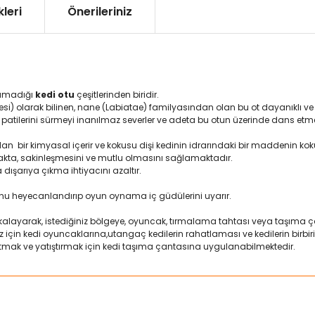
leri
Önerileriniz
oyamadığı
kedi otu
çeşitlerinden biridir.
nesi) olarak bilinen, nane (Labiatae) familyasından olan bu ot dayanıklı ve 
, patilerini sürmeyi inanılmaz severler ve adeta bu otun üzerinde dans etmek
ılan
bir kimyasal içerir ve
kokusu dişi kedinin idrarındaki bir maddenin ko
makta, sakinleşmesini ve mutlu olmasını sağlamaktadır.
dışarıya çıkma ihtiyacını azaltır.
ğunu heyecanlandırıp oyun oynama iç güdülerini uyarır.
layarak, istediğiniz bölgeye, oyuncak, tırmalama tahtası veya taşıma çant
siz için kedi oyuncaklarına,utangaç kedilerin rahatlaması ve kedilerin birb
zaltmak ve yatıştırmak için kedi taşıma çantasına uygulanabilmektedir.
ularda yetersiz gördüğünüz noktaları öneri formunu kullanarak tarafımız