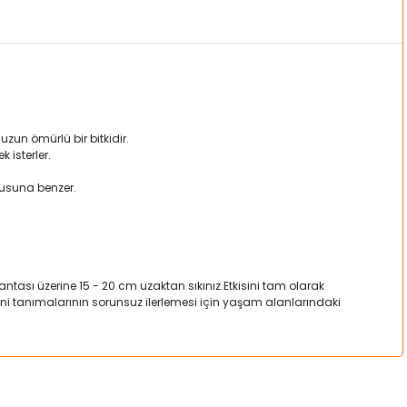
uzun ömürlü bir bitkidir.
 isterler.
kusuna benzer.
ası üzerine 15 - 20 cm uzaktan sıkınız.Etkisini tam olarak
irini tanımalarının sorunsuz ilerlemesi için yaşam alanlarındaki
a iletebilirsiniz.