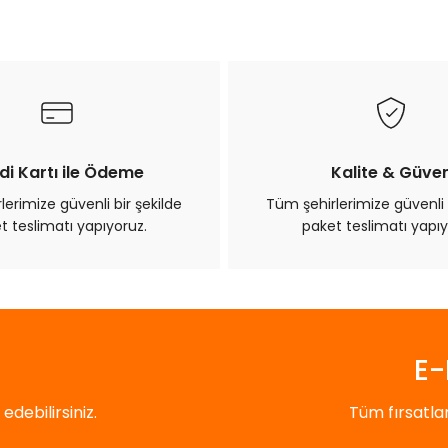
Bu ürüne ilk yorumu siz yapın!
Yorum Yaz
di Kartı ile Ödeme
Kalite & Güve
erimize güvenli bir şekilde
Tüm şehirlerimize güvenli 
t teslimatı yapıyoruz.
paket teslimatı yapıy
Gönder
E-
debilirsiniz.
Tüm fırsatl