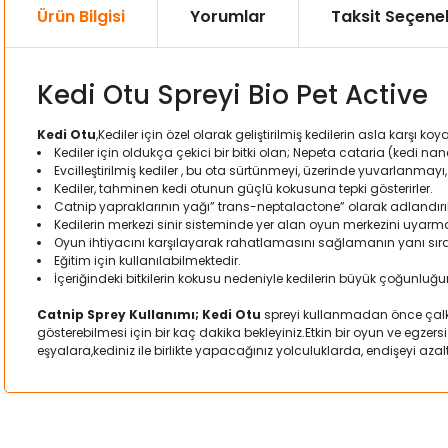
Ürün Bilgisi
Yorumlar
Taksit Seçenek
Kedi Otu Spreyi Bio Pet Active
Kedi Otu
,Kediler için özel olarak geliştirilmiş kedilerin asla karşı k
Kediler için oldukça çekici bir bitki olan; Nepeta cataria (kedi na
Evcilleştirilmiş kediler , bu ota sürtünmeyi, üzerinde yuvarlanmayı
Kediler, tahminen kedi otunun güçlü kokusuna tepki gösterirler.
Catnip yapraklarının yağı” trans-neptalactone” olarak adlandır
Kedilerin merkezi sinir sisteminde yer alan oyun merkezini uyar
Oyun ihtiyacını karşılayarak rahatlamasını sağlamanın yanı sıra 
Eğitim için kullanılabilmektedir.
İçeriğindeki bitkilerin kokusu nedeniyle kedilerin büyük çoğunlu
Catnip Sprey Kullanımı; Kedi Otu
spreyi kullanmadan önce çalka
gösterebilmesi için bir kaç dakika bekleyiniz.Etkin bir oyun ve egzer
eşyalara,kediniz ile birlikte yapacağınız yolculuklarda, endişeyi a
Bu ürünün fiyat bilgisi, resim, ürün açıklamalarında ve diğer kon