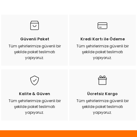
Bu ürünün fiyat bilgisi, resim, ürün açıklamalarında ve diğer
k Yemleme
konularda yetersiz gördüğünüz noktaları öneri formunu
kullanarak tarafımıza iletebilirsiniz.
Görüş ve önerileriniz için teşekkür ederiz.
zları
Ürün resmi kalitesiz, bozuk veya görüntülenemiyor.
Güvenli Paket
Kredi Kartı ile Ödeme
Ürün açıklamasında eksik bilgiler bulunuyor.
Tüm şehirlerimize güvenli bir
Tüm şehirlerimize güvenli bir
ri
şekilde paket teslimatı
şekilde paket teslimatı
Ürün bilgilerinde hatalar bulunuyor.
yapıyoruz.
yapıyoruz.
Ürün fiyatı diğer sitelerden daha pahalı.
Filtre
Bu ürüne benzer farklı alternatifler olmalı.
r
Kalite & Güven
Ücretsiz Kargo
Tüm şehirlerimize güvenli bir
Tüm şehirlerimize güvenli bir
şekilde paket teslimatı
şekilde paket teslimatı
Gönder
yapıyoruz.
yapıyoruz.