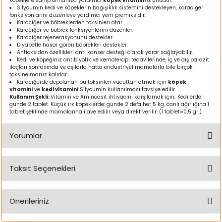
köpeklere sahip olmanıza yardımcı
köpek vitamini
ürünüdür.
ı
Silycumin kedi ve köpeklerin bağışıklık sistemini destekleyen, karaciğer
fonksiyonlarını düzenleye yardımcı yem premiksidir.
Karaciğer ve böbreklerden toksinleri atar.
Karaciğer ve böbrek fonksiyonlarını düzenler.
rı
Karaciğer rejenerasyonunu destekler.
Diyabetle hasar gören böbrekleri destekler.
Antioksidan özellikleri anti kanser desteği olarak yarar sağlayabilir.
Kedi ve köpeğiniz antibiyotik ve kemoterapi tedavilerinde, iç ve dış parazit
ilaçları sonrasında ve aşılarla hatta endüstriyel mamalarla bile birçok
toksine maruz kalırlar.
Karaciğerde depolanan bu toksinleri vücuttan atmak için
köpek
vitamini
ve
kedi vitamini
Silycumin kullanılması tavsiye edilir.
Kullanım Şekli:
Vitamin ve Aminoasit ihtiyacını karşılamak için; Kedilerde:
günde 2 tablet. Küçük ırk köpeklerde: günde 2 defa her 5 kg. canlı ağırlığına 1
tablet şeklinde mamalarına ilave edilir veya direkt verilir. (1 tablet=0,5 gr.)
Yorumlar
ı
Taksit Seçenekleri
Bu ürüne ilk yorumu siz yapın!
i
Önerileriniz
ektanları
Yorum Yaz