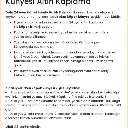
Künyesi Altın Kaplama
ı
Dalis 24 Ayar Köpek İsimlik Patili
, Patili dostlarınızın başına gelebilecek
kaybolma durumlarına karşı tedbir alan
köpek künyesi
çeşitlerinden biridir.
rı
Kişisel olarak hazırlanan özel figürlü 24 ayar altın kaplama
şık
köpek isimliği
çeşididir.
Pantograf tekniği ile kazınarak yazılan bu isimlikler üzerindeki
yazılar asla silinmez.
Özel alaşımları ve boyama tekniği ile Dali's Pet Tag köpek
künyesi
asla paslanmaz.
Evcil hayvanınızın kaybolması durumunda size kolay ulaşılabilmesi
için 2 veya 3 satır olmak üzere evcil hayvanınızın adı ve telefon
numaraları yazılır , bu sayede köpek isimliği bir nevi kimlik görevi
görür.
Pet künyesi evcil dostunuzun kaybolduğunda evini daha kolay
bulmasına en büyük yardımcı üründür.
Sipariş verirken köpek künyesi kişiselleştirme;
ı
"Arka yüz 1. satır maksimum 12 Karakter" yazılı alanın altındaki kutucuğa,
evcilinizin ismini yazınız. ( büyük küçük harf ne şekilde isterseniz )
"Arka yüz 2. satır maksimum 12 Karakter" yazılı alanın altındaki kutucuğa,
i
telefonunuzu yazınız. ( toplam 11 karakter olacak şekilde örnek: 05309876543
gibi )
"Arka yüz 3. satır maksimum 12 Karakter" yazılı alanın altındaki kutucuğa
ektanları
alternatif telefon numarasını ekleyebilirsiniz.
Ölçü
: 3.8 santimetredir.