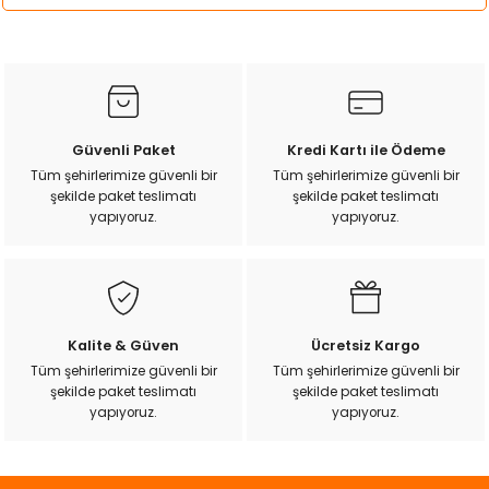
Bu ürünün fiyat bilgisi, resim, ürün açıklamalarında ve diğer
konularda yetersiz gördüğünüz noktaları öneri formunu
kullanarak tarafımıza iletebilirsiniz.
Görüş ve önerileriniz için teşekkür ederiz.
Ürün resmi kalitesiz, bozuk veya görüntülenemiyor.
Güvenli Paket
Kredi Kartı ile Ödeme
Ürün açıklamasında eksik bilgiler bulunuyor.
Tüm şehirlerimize güvenli bir
Tüm şehirlerimize güvenli bir
şekilde paket teslimatı
şekilde paket teslimatı
Ürün bilgilerinde hatalar bulunuyor.
yapıyoruz.
yapıyoruz.
Ürün fiyatı diğer sitelerden daha pahalı.
Bu ürüne benzer farklı alternatifler olmalı.
Kalite & Güven
Ücretsiz Kargo
Tüm şehirlerimize güvenli bir
Tüm şehirlerimize güvenli bir
şekilde paket teslimatı
şekilde paket teslimatı
Gönder
yapıyoruz.
yapıyoruz.