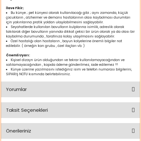
k Yemleme
İlave Fikir;
Bu künye ; pet künyesi olarak kullanılacağı gibi ; aynı zamanda, küçük
çocukların , alzheimer ve demans hastalarının olası kaybolması durumları
için yakınlarına pratik yoldan ulaşılabilmesini sağlayabilir.
Seyahatlerde kullanılan bavulların kulplarına isimlik, adreslik olarak
takılarak diğer bavulların yanında dikkat çekici bir ürün olarak ya da olası bir
zları
kaybolma durumunda , tarafınıza kolay ulaşılmasını sağlayabilir.
Özel hastalığı olan hastaların , boyun kolyelerine önemli bilgiler not
edilebilir. ( örneğin kan grubu , özel ilaçları vb. )
ri
Önemli Uyarı:
Kişisel dizayn ürün olduğundan ve tekrar kullanılamayacağından ve
Filtre
satılamayacağından , kapıda ödeme gönderilmez, iade edilemez !!!
Künye üzerine yazılmasını istediğiniz isim ve telefon numarası bilgilerini,
SİPARİŞ NOTU kısmında belirtebilirsiniz.
r
Yorumlar
Taksit Seçenekleri
Bu ürüne ilk yorumu siz yapın!
Önerileriniz
Yorum Yaz