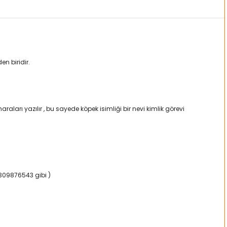
en biridir.
ları yazılır , bu sayede köpek isimliği bir nevi kimlik görevi
5309876543 gibi )