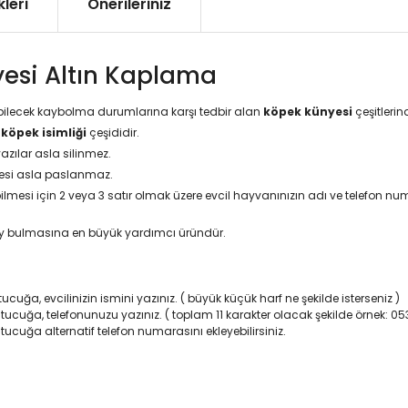
leri
Önerileriniz
yesi Altın Kaplama
elebilecek kaybolma durumlarına karşı tedbir alan
köpek künyesi
çeşitlerind
k
köpek isimliği
çeşididir.
yazılar asla silinmez.
esi
asla paslanmaz.
si için 2 veya 3 satır olmak üzere evcil hayvanınızın adı ve telefon numara
ay bulmasına en büyük yardımcı üründür.
ucuğa, evcilinizin ismini yazınız. ( büyük küçük harf ne şekilde isterseniz )
utucuğa, telefonunuzu yazınız. ( toplam 11 karakter olacak şekilde örnek: 0
tucuğa alternatif telefon numarasını ekleyebilirsiniz.