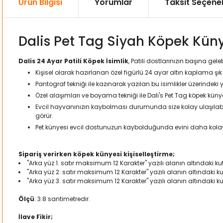
Ürün Bilgisi
Yorumlar
Taksit Seçenek
Dalis Pet Tag Siyah Köpek Kün
Dalis 24 Ayar Patili Köpek İsimlik
, Patili dostlarınızın başına g
Kişisel olarak hazırlanan özel figürlü 24 ayar altın kaplama şı
Pantograf tekniği ile kazınarak yazılan bu isimlikler üzerindeki 
Özel alaşımları ve boyama tekniği ile Dali's Pet Tag köpek küny
Evcil hayvanınızın kaybolması durumunda size kolay ulaşılabilme
görür.
Pet künyesi evcil dostunuzun kaybolduğunda evini daha kol
Sipariş verirken köpek künyesi kişiselleştirme;
"Arka yüz 1. satır maksimum 12 Karakter" yazılı alanın altındaki kut
"Arka yüz 2. satır maksimum 12 Karakter" yazılı alanın altındaki k
"Arka yüz 3. satır maksimum 12 Karakter" yazılı alanın altındaki ku
Ölçü
: 3.8 santimetredir.
İlave Fikir;