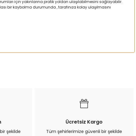
mları için yakınlarına pratik yoldan ulaşılabilmesini sağlayabilir.
a olası bir kaybolma durumunda , tarafınıza kolay ulaşılmasını
a iletebilirsiniz.
n
Ücretsiz Kargo
bir şekilde
Tüm şehirlerimize güvenli bir şekilde