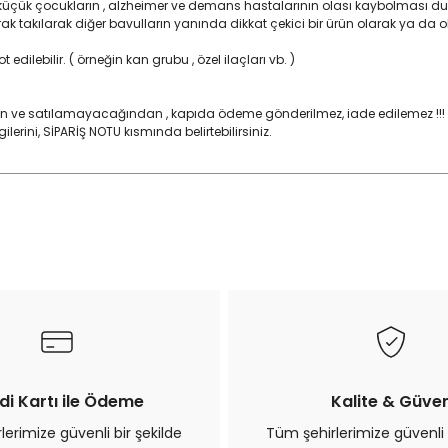
 küçük çocukların , alzheimer ve demans hastalarının olası kaybolması duru
larak takılarak diğer bavulların yanında dikkat çekici bir ürün olarak ya d
 edilebilir. ( örneğin kan grubu , özel ilaçları vb. )
n ve satılamayacağından , kapıda ödeme gönderilmez, iade edilemez !!!
lerini, SİPARİŞ NOTU kısmında belirtebilirsiniz.
ularda yetersiz gördüğünüz noktaları öneri formunu kullanarak tarafımız
Bu ürüne ilk yorumu siz yapın!
Yorum Yaz
di Kartı ile Ödeme
Kalite & Güve
erimize güvenli bir şekilde
Tüm şehirlerimize güvenli 