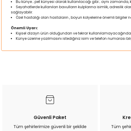
Bu künye ; pet künyesi olarak kullanılacağı gibi ; aynı zamanda,
Seyahatlerde kullanılan bavulların kulplarına isimlik, adreslik o
sağlayabilir.
Özel hastalığı olan hastaların , boyun kolyelerine önemli bilgiler not
Önemli Uyarı:
Kişisel dizayn ürün olduğundan ve tekrar kullanılamayacağında
Künye üzerine yazılmasını istediğiniz isim ve telefon numarası bilgi
Bu ürünün fiyat bilgisi, resim, ürün açıklamalarında ve diğer kon
Görüş ve önerileriniz için teşekkür ederiz.
Ürün resmi kalitesiz, bozuk veya görüntülenemiyor.
Ürün açıklamasında eksik bilgiler bulunuyor.
Ürün bilgilerinde hatalar bulunuyor.
Ürün fiyatı diğer sitelerden daha pahalı.
Bu ürüne benzer farklı alternatifler olmalı.
Güvenli Paket
Kre
Tüm şehirlerimize güvenli bir şekilde
Tüm şehirl