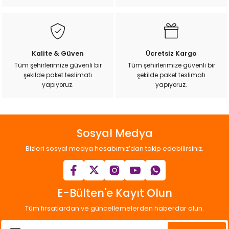
Bu ürüne benzer farklı alternatifler olmalı.
Kalite & Güven
Ücretsiz Kargo
Tüm şehirlerimize güvenli bir
Tüm şehirlerimize güvenli bir
şekilde paket teslimatı
şekilde paket teslimatı
Gönder
yapıyoruz.
yapıyoruz.
Sosyal Medya
Bizleri sosyal medya hesabımız’dan takip edebilirsiniz.
E-Bülten'e Kayıt Olun
Tüm fırsatlardan ve güncellemelerden haberdar olun.