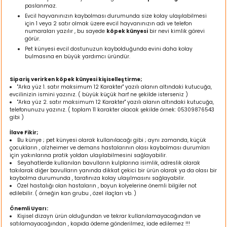
paslanmaz.
ı
Evcil hayvanınızın kaybolması durumunda size kolay ulaşılabilmesi
için 1 veya 2 satır olmak üzere evcil hayvanınızın adı ve telefon
numaraları yazılır , bu sayede
köpek künyesi
bir nevi kimlik görevi
rı
görür.
Pet künyesi evcil dostunuzun kaybolduğunda evini daha kolay
bulmasına en büyük yardımcı üründür.
Sipariş verirken köpek künyesi kişiselleştirme;
"Arka yüz 1. satır maksimum 12 Karakter" yazılı alanın altındaki kutucuğa,
evcilinizin ismini yazınız. ( büyük küçük harf ne şekilde isterseniz )
"Arka yüz 2. satır maksimum 12 Karakter" yazılı alanın altındaki kutucuğa,
telefonunuzu yazınız. ( toplam 11 karakter olacak şekilde örnek: 05309876543
gibi )
İlave Fikir;
Bu künye ; pet künyesi olarak kullanılacağı gibi ; aynı zamanda, küçük
çocukların , alzheimer ve demans hastalarının olası kaybolması durumları
için yakınlarına pratik yoldan ulaşılabilmesini sağlayabilir.
ı
Seyahatlerde kullanılan bavulların kulplarına isimlik, adreslik olarak
takılarak diğer bavulların yanında dikkat çekici bir ürün olarak ya da olası bir
kaybolma durumunda , tarafınıza kolay ulaşılmasını sağlayabilir.
i
Özel hastalığı olan hastaların , boyun kolyelerine önemli bilgiler not
edilebilir. ( örneğin kan grubu , özel ilaçları vb. )
ektanları
Önemli Uyarı:
Kişisel dizayn ürün olduğundan ve tekrar kullanılamayacağından ve
satılamayacağından , kapıda ödeme gönderilmez, iade edilemez !!!