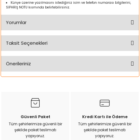
k Yemleme
Künye üzerine yazılmasını istediğiniz isim ve telefon numarası bilgilerini,
SİPARİŞ NOTU kısmında belirtebilirsiniz.
Yorumlar
zları
Taksit Seçenekleri
Bu ürüne ilk yorumu siz yapın!
ri
Önerileriniz
Filtre
Yorum Yaz
Bu ürünün fiyat bilgisi, resim, ürün açıklamalarında ve diğer
r
konularda yetersiz gördüğünüz noktaları öneri formunu
kullanarak tarafımıza iletebilirsiniz.
Görüş ve önerileriniz için teşekkür ederiz.
Ürün resmi kalitesiz, bozuk veya görüntülenemiyor.
Güvenli Paket
Kredi Kartı ile Ödeme
Ürün açıklamasında eksik bilgiler bulunuyor.
Tüm şehirlerimize güvenli bir
Tüm şehirlerimize güvenli bir
şekilde paket teslimatı
şekilde paket teslimatı
Ürün bilgilerinde hatalar bulunuyor.
yapıyoruz.
yapıyoruz.
Ürün fiyatı diğer sitelerden daha pahalı.