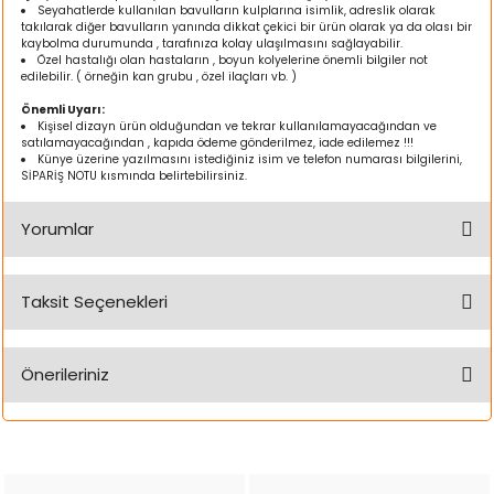
k Yemleme
Seyahatlerde kullanılan bavulların kulplarına isimlik, adreslik olarak
takılarak diğer bavulların yanında dikkat çekici bir ürün olarak ya da olası bir
kaybolma durumunda , tarafınıza kolay ulaşılmasını sağlayabilir.
Özel hastalığı olan hastaların , boyun kolyelerine önemli bilgiler not
edilebilir. ( örneğin kan grubu , özel ilaçları vb. )
Önemli Uyarı:
zları
Kişisel dizayn ürün olduğundan ve tekrar kullanılamayacağından ve
satılamayacağından , kapıda ödeme gönderilmez, iade edilemez !!!
Künye üzerine yazılmasını istediğiniz isim ve telefon numarası bilgilerini,
ri
SİPARİŞ NOTU kısmında belirtebilirsiniz.
Filtre
Yorumlar
r
Taksit Seçenekleri
Bu ürüne ilk yorumu siz yapın!
Önerileriniz
Yorum Yaz
Bu ürünün fiyat bilgisi, resim, ürün açıklamalarında ve diğer
konularda yetersiz gördüğünüz noktaları öneri formunu
kullanarak tarafımıza iletebilirsiniz.
Görüş ve önerileriniz için teşekkür ederiz.