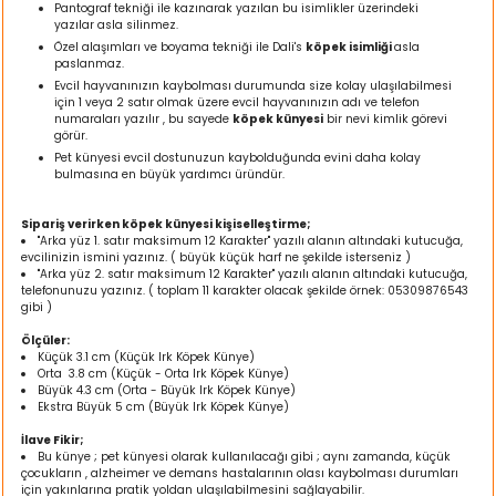
Pantograf tekniği ile kazınarak yazılan bu isimlikler üzerindeki
ı
yazılar asla silinmez.
Özel alaşımları ve boyama tekniği ile Dali's
köpek isimliği
asla
paslanmaz.
rı
Evcil hayvanınızın kaybolması durumunda size kolay ulaşılabilmesi
için 1 veya 2 satır olmak üzere evcil hayvanınızın adı ve telefon
numaraları yazılır , bu sayede
köpek künyesi
bir nevi kimlik görevi
görür.
Pet künyesi evcil dostunuzun kaybolduğunda evini daha kolay
bulmasına en büyük yardımcı üründür.
Sipariş verirken köpek künyesi kişiselleştirme;
"Arka yüz 1. satır maksimum 12 Karakter" yazılı alanın altındaki kutucuğa,
evcilinizin ismini yazınız. ( büyük küçük harf ne şekilde isterseniz )
"Arka yüz 2. satır maksimum 12 Karakter" yazılı alanın altındaki kutucuğa,
telefonunuzu yazınız. ( toplam 11 karakter olacak şekilde örnek: 05309876543
gibi )
Ölçüler:
ı
Küçük 3.1 cm (Küçük Irk Köpek Künye)
Orta 3.8 cm (Küçük - Orta Irk Köpek Künye)
Büyük 4.3 cm (Orta - Büyük Irk Köpek Künye)
i
Ekstra Büyük 5 cm (Büyük Irk Köpek Künye)
İlave Fikir;
ektanları
Bu künye ; pet künyesi olarak kullanılacağı gibi ; aynı zamanda, küçük
çocukların , alzheimer ve demans hastalarının olası kaybolması durumları
için yakınlarına pratik yoldan ulaşılabilmesini sağlayabilir.