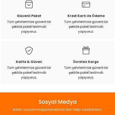
Ürün resmi kalitesiz, bozuk veya görüntülenemiyor.
Güvenli Paket
Kredi Kartı ile Ödeme
Ürün açıklamasında eksik bilgiler bulunuyor.
Tüm şehirlerimize güvenli bir
Tüm şehirlerimize güvenli bir
şekilde paket teslimatı
şekilde paket teslimatı
Ürün bilgilerinde hatalar bulunuyor.
yapıyoruz.
yapıyoruz.
Ürün fiyatı diğer sitelerden daha pahalı.
Bu ürüne benzer farklı alternatifler olmalı.
Kalite & Güven
Ücretsiz Kargo
Tüm şehirlerimize güvenli bir
Tüm şehirlerimize güvenli bir
şekilde paket teslimatı
şekilde paket teslimatı
Gönder
yapıyoruz.
yapıyoruz.
Sosyal Medya
Bizleri sosyal medya hesabımız’dan takip edebilirsiniz.