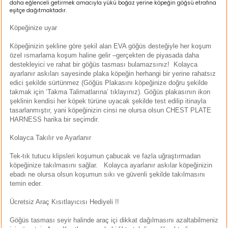
daha eğlenceli getirmek amacıyla yükü boğaz yerine köpeğin göğsü etrafına
ı
eşitçe dağıtmaktadır.
Köpeğinize uyar
rı
Köpeğinizin şekline göre şekil alan EVA göğüs desteğiyle her koşum
özel ısmarlama koşum haline gelir –gerçekten de piyasada daha
destekleyici ve rahat bir göğüs tasması bulamazsınız! Kolayca
ayarlanır askıları sayesinde plaka köpeğin herhangi bir yerine rahatsız
edici şekilde sürtünmez (Göğüs Plakasını köpeğinize doğru şekilde
takmak için ‘Takma Talimatlarına’ tıklayınız). Göğüs plakasının ikon
şeklinin kendisi her köpek türüne uyacak şekilde test edilip itinayla
tasarlanmıştır, yani köpeğinizin cinsi ne olursa olsun CHEST PLATE
HARNESS harika bir seçimdir.
Kolayca Takılır ve Ayarlanır
Tek-tık tutucu klipsleri koşumun çabucak ve fazla uğraştırmadan
ı
köpeğinize takılmasını sağlar. Kolayca ayarlanır askılar köpeğinizin
ebadı ne olursa olsun koşumun sıkı ve güvenli şekilde takılmasını
i
temin eder.
Ücretsiz Araç Kısıtlayıcısı Hediyeli !!
ektanları
Göğüs tasması seyir halinde araç içi dikkat dağılmasını azaltabilmeniz