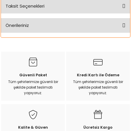
Taksit Seçenekleri
Bu ürüne ilk yorumu siz yapın!
Önerileriniz
Yorum Yaz
Bu ürünün fiyat bilgisi, resim, ürün açıklamalarında ve diğer
konularda yetersiz gördüğünüz noktaları öneri formunu
kullanarak tarafımıza iletebilirsiniz.
Görüş ve önerileriniz için teşekkür ederiz.
Ürün resmi kalitesiz, bozuk veya görüntülenemiyor.
Güvenli Paket
Kredi Kartı ile Ödeme
Ürün açıklamasında eksik bilgiler bulunuyor.
Tüm şehirlerimize güvenli bir
Tüm şehirlerimize güvenli bir
şekilde paket teslimatı
şekilde paket teslimatı
Ürün bilgilerinde hatalar bulunuyor.
yapıyoruz.
yapıyoruz.
Ürün fiyatı diğer sitelerden daha pahalı.
Bu ürüne benzer farklı alternatifler olmalı.
Kalite & Güven
Ücretsiz Kargo