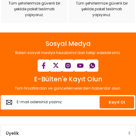
Tüm şehirlerimize güvenli bir
Tüm şehirlerimize güvenli bir
şekilde paket teslimatı
şekilde paket teslimatı
Gönder
yapıyoruz.
yapıyoruz.
Sosyal Medya
Bizleri sosyal medya hesabımız’dan takip edebilirsiniz.
E-Bülten'e Kayıt Olun
Tüm fırsatlardan ve güncellemelerden haberdar olun.
Kayıt Ol
Üyelik