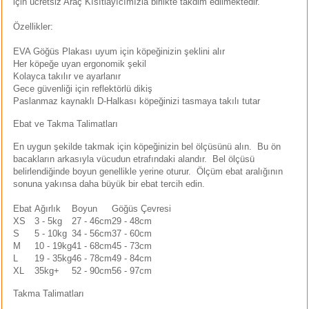
için ücretsiz Araç Kısıtlayıcımızla birlikte takdim edilmektedir.
k Yemleme
Özellikler:
EVA Göğüs Plakası uyum için köpeğinizin şeklini alır
Her köpeğe uyan ergonomik şekil
zları
Kolayca takılır ve ayarlanır
Gece güvenliği için reflektörlü dikiş
Paslanmaz kaynaklı D-Halkası köpeğinizi tasmaya takılı tutar
ri
Ebat ve Takma Talimatları
Filtre
En uygun şekilde takmak için köpeğinizin bel ölçüsünü alın. Bu ön
bacakların arkasıyla vücudun etrafındaki alandır. Bel ölçüsü
belirlendiğinde boyun genellikle yerine oturur. Ölçüm ebat aralığının
r
sonuna yakınsa daha büyük bir ebat tercih edin.
Ebat
Ağırlık
Boyun
Göğüs Çevresi
XS
3 - 5kg
27 - 46cm
29 - 48cm
S
5 - 10kg
34 - 56cm
37 - 60cm
M
10 - 19kg
41 - 68cm
45 - 73cm
L
19 - 35kg
46 - 78cm
49 - 84cm
XL
35kg+
52 - 90cm
56 - 97cm
Takma Talimatları