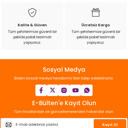
Bu ürüne benzer farklı alternatifler olmalı.
k Yemleme
Kalite & Güven
Ücretsiz Kargo
zları
Tüm şehirlerimize güvenli bir
Tüm şehirlerimize güvenli bir
şekilde paket teslimatı
şekilde paket teslimatı
Gönder
yapıyoruz.
yapıyoruz.
ri
Filtre
Sosyal Medya
r
Bizleri sosyal medya hesabımız’dan takip edebilirsiniz.
E-Bülten'e Kayıt Olun
Tüm fırsatlardan ve güncellemelerden haberdar olun.
Kayıt Ol