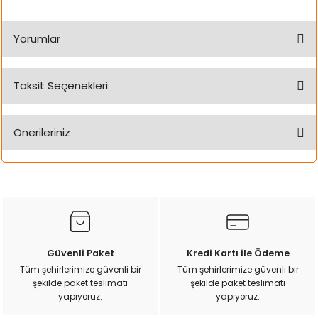
ı
Yorumlar
rı
Taksit Seçenekleri
Bu ürüne ilk yorumu siz yapın!
Önerileriniz
Yorum Yaz
Bu ürünün fiyat bilgisi, resim, ürün açıklamalarında ve diğer
konularda yetersiz gördüğünüz noktaları öneri formunu
kullanarak tarafımıza iletebilirsiniz.
Görüş ve önerileriniz için teşekkür ederiz.
ı
Ürün resmi kalitesiz, bozuk veya görüntülenemiyor.
Güvenli Paket
Kredi Kartı ile Ödeme
i
Ürün açıklamasında eksik bilgiler bulunuyor.
Tüm şehirlerimize güvenli bir
Tüm şehirlerimize güvenli bir
şekilde paket teslimatı
şekilde paket teslimatı
Ürün bilgilerinde hatalar bulunuyor.
ektanları
yapıyoruz.
yapıyoruz.
Ürün fiyatı diğer sitelerden daha pahalı.