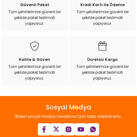
Ürün resmi kalitesiz, bozuk veya görüntülenemiyor.
k Yemleme
Güvenli Paket
Kredi Kartı ile Ödeme
Ürün açıklamasında eksik bilgiler bulunuyor.
Tüm şehirlerimize güvenli bir
Tüm şehirlerimize güvenli bir
şekilde paket teslimatı
şekilde paket teslimatı
Ürün bilgilerinde hatalar bulunuyor.
yapıyoruz.
yapıyoruz.
Ürün fiyatı diğer sitelerden daha pahalı.
zları
Bu ürüne benzer farklı alternatifler olmalı.
ri
Kalite & Güven
Ücretsiz Kargo
Filtre
Tüm şehirlerimize güvenli bir
Tüm şehirlerimize güvenli bir
şekilde paket teslimatı
şekilde paket teslimatı
Gönder
r
yapıyoruz.
yapıyoruz.
Sosyal Medya
Bizleri sosyal medya hesabımız’dan takip edebilirsiniz.