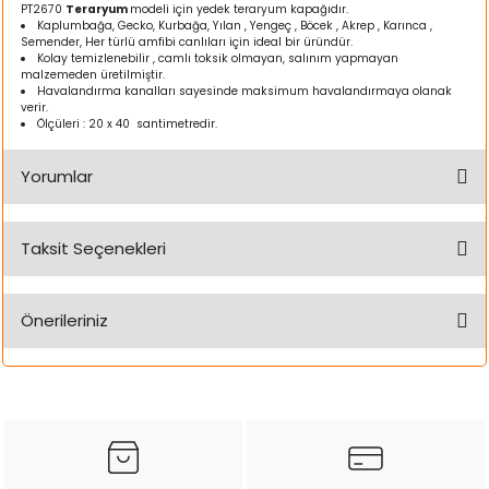
PT2670
Teraryum
modeli için yedek teraryum kapağıdır.
ı
Kaplumbağa, Gecko, Kurbağa, Yılan , Yengeç , Böcek , Akrep , Karınca ,
Semender, Her türlü amfibi canlıları için ideal bir üründür.
Kolay temizlenebilir , camlı toksik olmayan, salınım yapmayan
rı
malzemeden üretilmiştir.
Havalandırma kanalları sayesinde maksimum havalandırmaya olanak
verir.
Ölçüleri : 20 x 40 santimetredir.
Yorumlar
Taksit Seçenekleri
Bu ürüne ilk yorumu siz yapın!
Önerileriniz
Yorum Yaz
ı
Bu ürünün fiyat bilgisi, resim, ürün açıklamalarında ve diğer
i
konularda yetersiz gördüğünüz noktaları öneri formunu
kullanarak tarafımıza iletebilirsiniz.
Görüş ve önerileriniz için teşekkür ederiz.
ektanları