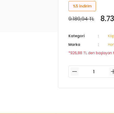
%5
İndirim
8.7
9.189,94 TL
Kategori
Köp
Marka
Hon
*926,88 TL den başlayan ta