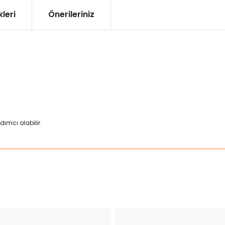
leri
Önerileriniz
ımcı olabilir.
ularda yetersiz gördüğünüz noktaları öneri formunu kullanarak tarafımız
Bu ürüne ilk yorumu siz yapın!
Yorum Yaz