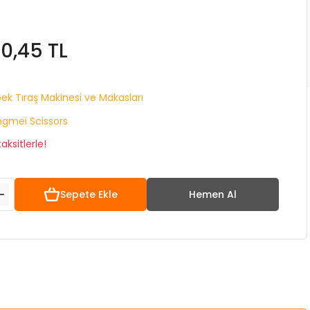
30,45 TL
ek Tıraş Makinesi ve Makasları
gmei Scissors
ksitlerle!
Sepete Ekle
Hemen Al