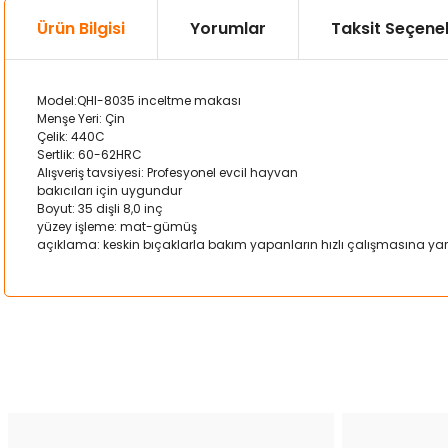
Ürün Bilgisi
Yorumlar
Taksit Seçenek
Model:QHI-8035 inceltme makası
Menşe Yeri: Çin
Çelik: 440C
Sertlik: 60-62HRC
Alışveriş tavsiyesi: Profesyonel evcil hayvan
bakıcıları için uygundur
Boyut: 35 dişli 8,0 inç
yüzey işleme: mat-gümüş
açıklama: keskin bıçaklarla bakım yapanların hızlı çalışmasına yard
Bu ürünün fiyat bilgisi, resim, ürün açıklamalarında ve diğer kon
Görüş ve önerileriniz için teşekkür ederiz.
Ürün resmi kalitesiz, bozuk veya görüntülenemiyor.
Ürün açıklamasında eksik bilgiler bulunuyor.