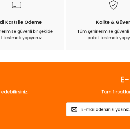
di Kartı ile Ödeme
Kalite & Güve
erimize güvenli bir şekilde
Tüm şehirlerimize güvenli 
t teslimatı yapıyoruz.
paket teslimatı yapıy
Gönder
E-
debilirsiniz.
Tüm fırsatl