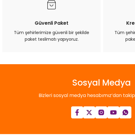
Ürün bilgilerinde hatalar bulunuyor.
Ürün fiyatı diğer sitelerden daha pahalı.
Bu ürüne benzer farklı alternatifler olmalı.
Güvenli Paket
Kre
Tüm şehirlerimize güvenli bir şekilde
Tüm şehirl
paket teslimatı yapıyoruz.
pake
Sosyal Medya
Bizleri sosyal medya hesabımız’dan takip e