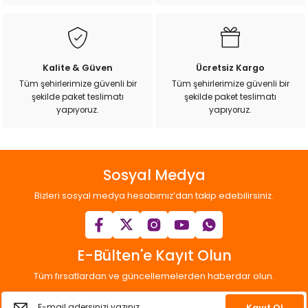
Bu ürüne benzer farklı alternatifler olmalı.
Kalite & Güven
Ücretsiz Kargo
Tüm şehirlerimize güvenli bir
Tüm şehirlerimize güvenli bir
şekilde paket teslimatı
şekilde paket teslimatı
Gönder
yapıyoruz.
yapıyoruz.
Sosyal Medya
Bizleri sosyal medya hesabımız’dan takip edebilirsiniz.
E-Bülten'e Kayıt Olun
Tüm fırsatlardan ve güncellemelerden haberdar olun.
Kayıt Ol