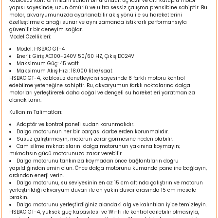
kablosuz kontrol imkanı sunan bir üründür. Üç fazlı ve altı kutuplu motor
ı
yapısı sayesinde, uzun ömürlü ve ultra sessiz çalışma prensibine sahiptir. Bu
motor, akvaryumunuzda ayarlanabilir akış yönü ile su hareketlerini
özelleştirme olanağı sunar ve aynı zamanda istikrarlı performansıyla
güvenilir bir deneyim sağlar.
rı
Model Özellikleri:
Model: HSBAO GT-4
Enerji: Giriş AC100-240V 50/60 HZ, Çıkış DC24V
Maksimum Güç: 45 watt
Maksimum Akış Hızı: 18.000 litre/saat
HSBAO GT-4, kablosuz denetleyicisi sayesinde 8 farklı motoru kontrol
edebilme yeteneğine sahiptir. Bu, akvaryumun farklı noktalarına dalga
motorları yerleştirerek daha doğal ve dengeli su hareketleri yaratmanıza
olanak tanır.
Kullanım Talimatları:
Adaptör ve kontrol paneli sudan korunmalıdır.
Dalga motorunun her bir parçası darbelerden korunmalıdır.
Susuz çalıştırmayın, motorun zarar görmesine neden olabilir.
Cam silme mıknatıslarını dalga motorunun yakınına koymayın;
ı
mıknatısın gücü motorunuza zarar verebilir.
Dalga motorunu tankınıza koymadan önce bağlantıların doğru
yapıldığından emin olun. Önce dalga motorunu kumanda paneline bağlayın,
i
ardından enerji verin.
Dalga motorunu, su seviyesinin en az 15 cm altında çalıştırın ve motorun
yerleştirildiği akvaryum duvarı ile en yakın duvar arasında 15 cm mesafe
bırakın.
ektanları
Dalga motorunu yerleştirdiğiniz alandaki alg ve kalıntıları iyice temizleyin.
HSBAO GT-4, yüksek güç kapasitesi ve Wi-Fi ile kontrol edilebilir olmasıyla,