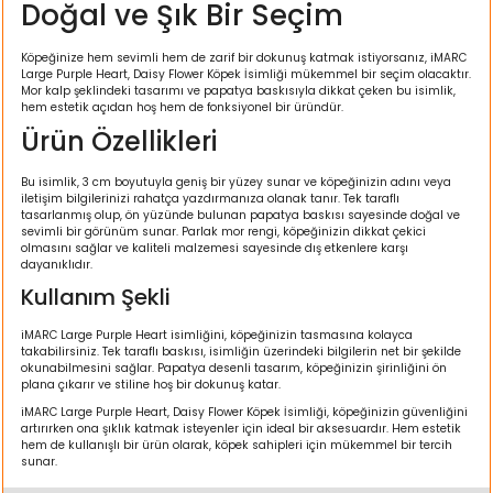
Doğal ve Şık Bir Seçim
ı
Köpeğinize hem sevimli hem de zarif bir dokunuş katmak istiyorsanız, iMARC
rı
Large Purple Heart, Daisy Flower Köpek İsimliği mükemmel bir seçim olacaktır.
Mor kalp şeklindeki tasarımı ve papatya baskısıyla dikkat çeken bu isimlik,
hem estetik açıdan hoş hem de fonksiyonel bir üründür.
Ürün Özellikleri
Bu isimlik, 3 cm boyutuyla geniş bir yüzey sunar ve köpeğinizin adını veya
iletişim bilgilerinizi rahatça yazdırmanıza olanak tanır. Tek taraflı
tasarlanmış olup, ön yüzünde bulunan papatya baskısı sayesinde doğal ve
sevimli bir görünüm sunar. Parlak mor rengi, köpeğinizin dikkat çekici
olmasını sağlar ve kaliteli malzemesi sayesinde dış etkenlere karşı
dayanıklıdır.
Kullanım Şekli
iMARC Large Purple Heart isimliğini, köpeğinizin tasmasına kolayca
ı
takabilirsiniz. Tek taraflı baskısı, isimliğin üzerindeki bilgilerin net bir şekilde
okunabilmesini sağlar. Papatya desenli tasarım, köpeğinizin şirinliğini ön
plana çıkarır ve stiline hoş bir dokunuş katar.
i
iMARC Large Purple Heart, Daisy Flower Köpek İsimliği, köpeğinizin güvenliğini
artırırken ona şıklık katmak isteyenler için ideal bir aksesuardır. Hem estetik
hem de kullanışlı bir ürün olarak, köpek sahipleri için mükemmel bir tercih
ektanları
sunar.