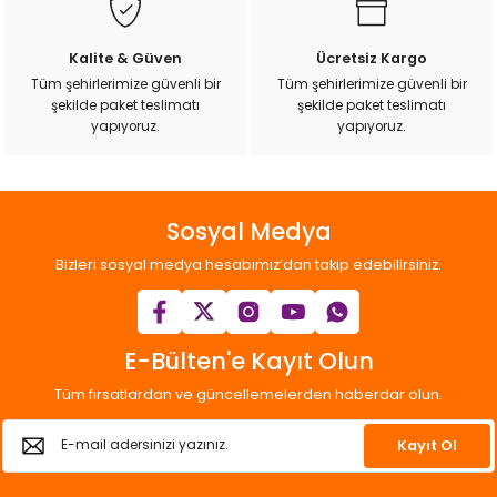
Kalite & Güven
Ücretsiz Kargo
Tüm şehirlerimize güvenli bir
Tüm şehirlerimize güvenli bir
şekilde paket teslimatı
şekilde paket teslimatı
Gönder
yapıyoruz.
yapıyoruz.
Sosyal Medya
Bizleri sosyal medya hesabımız’dan takip edebilirsiniz.
E-Bülten'e Kayıt Olun
Tüm fırsatlardan ve güncellemelerden haberdar olun.
Kayıt Ol