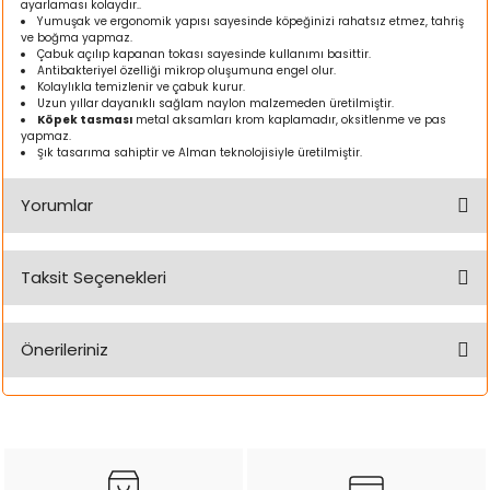
ayarlaması kolaydır..
ı
Yumuşak ve ergonomik yapısı sayesinde köpeğinizi rahatsız etmez, tahriş
ve boğma yapmaz.
Çabuk açılıp kapanan tokası sayesinde kullanımı basittir.
rı
Antibakteriyel özelliği mikrop oluşumuna engel olur.
Kolaylıkla temizlenir ve çabuk kurur.
Uzun yıllar dayanıklı sağlam naylon malzemeden üretilmiştir.
Köpek tasması
metal aksamları krom kaplamadır, oksitlenme ve pas
yapmaz.
Şık tasarıma sahiptir ve Alman teknolojisiyle üretilmiştir.
Yorumlar
Taksit Seçenekleri
Bu ürüne ilk yorumu siz yapın!
ı
Önerileriniz
Yorum Yaz
i
Bu ürünün fiyat bilgisi, resim, ürün açıklamalarında ve diğer
konularda yetersiz gördüğünüz noktaları öneri formunu
kullanarak tarafımıza iletebilirsiniz.
ektanları
Görüş ve önerileriniz için teşekkür ederiz.