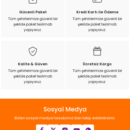
k Yemleme
Ürün resmi kalitesiz, bozuk veya görüntülenemiyor.
Güvenli Paket
Kredi Kartı ile Ödeme
Ürün açıklamasında eksik bilgiler bulunuyor.
Tüm şehirlerimize güvenli bir
Tüm şehirlerimize güvenli bir
şekilde paket teslimatı
şekilde paket teslimatı
Ürün bilgilerinde hatalar bulunuyor.
yapıyoruz.
yapıyoruz.
zları
Ürün fiyatı diğer sitelerden daha pahalı.
Bu ürüne benzer farklı alternatifler olmalı.
ri
Filtre
Kalite & Güven
Ücretsiz Kargo
Tüm şehirlerimize güvenli bir
Tüm şehirlerimize güvenli bir
r
şekilde paket teslimatı
şekilde paket teslimatı
Gönder
yapıyoruz.
yapıyoruz.
Sosyal Medya
Bizleri sosyal medya hesabımız’dan takip edebilirsiniz.