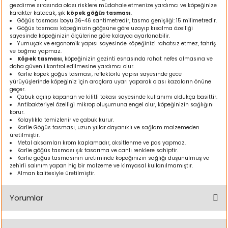
gezdirme sırasında olası risklere müdahale etmenize yardımcı ve köpeğinize
ı
karakter katacak, şık
köpek göğüs tasması
.
Göğüs tasması boyu 36-46 santimetredir, tasma genişliği: 15 milimetredir.
Göğüs tasması köpeğinizin göğsüne göre uzayıp kısalma özelliği
rı
sayesinde köpeğinizin ölçülerine göre kolayca ayarlanabilir.
Yumuşak ve ergonomik yapısı sayesinde köpeğinizi rahatsız etmez, tahriş
ve boğma yapmaz.
Köpek tasması
, köpeğinizin gezinti esnasında rahat nefes almasına ve
daha güvenli kontrol edilmesine yardımcı olur.
Karlie köpek göğüs tasması, reflektörlü yapısı sayesinde gece
yürüyüşlerinde köpeğiniz için araçlara uyarı yaparak olası kazaların önüne
geçer.
Çabuk açılıp kapanan ve kilitli tokası sayesinde kullanımı oldukça basittir.
Antibakteriyel özelliği mikrop oluşumuna engel olur, köpeğinizin sağlığını
korur.
Kolaylıkla temizlenir ve çabuk kurur.
Karlie Göğüs tasması, uzun yıllar dayanıklı ve sağlam malzemeden
üretilmiştir.
Metal aksamları krom kaplamadır, oksitlenme ve pas yapmaz.
Karlie göğüs tasması şık tasarıma ve canlı renklere sahiptir.
ı
Karlie göğüs tasmasının üretiminde köpeğinizin sağlığı düşünülmüş ve
zehirli salınım yapan hiç bir malzeme ve kimyasal kullanılmamıştır.
Alman kalitesiyle üretilmiştir.
i
Yorumlar
ektanları