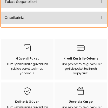
Taksit Seçenekleri
k Yemleme
Bu ürüne ilk yorumu siz yapın!
Önerileriniz
Yorum Yaz
zları
Bu ürünün fiyat bilgisi, resim, ürün açıklamalarında ve diğer
konularda yetersiz gördüğünüz noktaları öneri formunu
ri
kullanarak tarafımıza iletebilirsiniz.
Görüş ve önerileriniz için teşekkür ederiz.
Filtre
Ürün resmi kalitesiz, bozuk veya görüntülenemiyor.
Güvenli Paket
Kredi Kartı ile Ödeme
r
Ürün açıklamasında eksik bilgiler bulunuyor.
Tüm şehirlerimize güvenli bir
Tüm şehirlerimize güvenli bir
şekilde paket teslimatı
şekilde paket teslimatı
Ürün bilgilerinde hatalar bulunuyor.
yapıyoruz.
yapıyoruz.
Ürün fiyatı diğer sitelerden daha pahalı.
Bu ürüne benzer farklı alternatifler olmalı.
Kalite & Güven
Ücretsiz Kargo
Tüm şehirlerimize güvenli bir
Tüm şehirlerimize güvenli bir