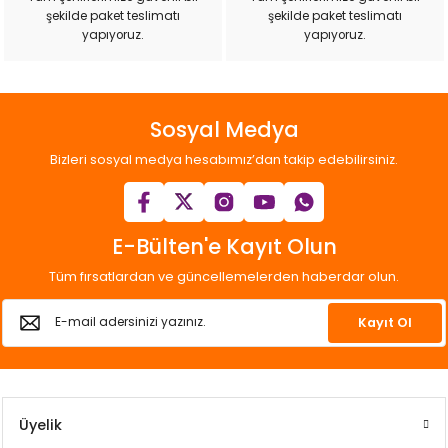
şekilde paket teslimatı
şekilde paket teslimatı
Gönder
yapıyoruz.
yapıyoruz.
Sosyal Medya
Bizleri sosyal medya hesabımız’dan takip edebilirsiniz.
E-Bülten'e Kayıt Olun
Tüm fırsatlardan ve güncellemelerden haberdar olun.
Kayıt Ol
Üyelik