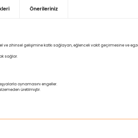
leri
Önerileriniz
ziksel ve zihinsel gelişimine katkı sağlayan, eğlenceli vakit geçirmesine ve
ak sağlar.
 eşyalarla oynamasını engeller.
lzemeden üretilmiştir.
ularda yetersiz gördüğünüz noktaları öneri formunu kullanarak tarafımız