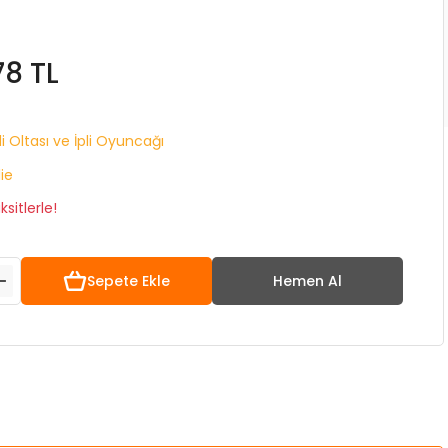
78 TL
i Oltası ve İpli Oyuncağı
lie
sitlerle!
Sepete Ekle
Hemen Al