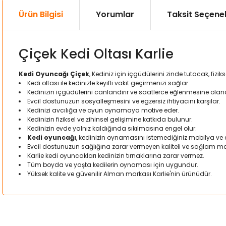
Ürün Bilgisi
Yorumlar
Taksit Seçenek
Çiçek Kedi Oltası Karlie
Kedi Oyuncağı Çiçek
, Kediniz için içgüdülerini zinde tutacak, fi
Kedi oltası ile kedinizle keyifli vakit geçirmenizi sağlar.
Kedinizin içgüdülerini canlandırır ve saatlerce eğlenmesine olan
Evcil dostunuzun sosyalleşmesini ve egzersiz ihtiyacını karşılar.
Kedinizi avcılığa ve oyun oynamaya motive eder.
Kedinizin fiziksel ve zihinsel gelişimine katkıda bulunur.
Kedinizin evde yalnız kaldığında sıkılmasına engel olur.
Kedi oyuncağı
, kedinizin oynamasını istemediğiniz mobilya ve
Evcil dostunuzun sağlığına zarar vermeyen kaliteli ve sağlam ma
Karlie kedi oyuncakları kedinizin tırnaklarına zarar vermez.
Tüm boyda ve yaşta kedilerin oynaması için uygundur.
Yüksek kalite ve güvenilir Alman markası Karlie'nin ürünüdür.
Bu ürünün fiyat bilgisi, resim, ürün açıklamalarında ve diğer kon
Görüş ve önerileriniz için teşekkür ederiz.