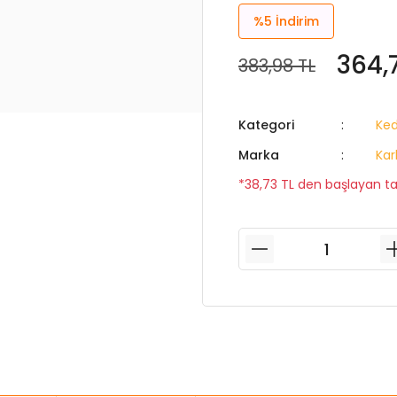
%5
İndirim
364,
383,98 TL
Kategori
Ked
Marka
Kar
*38,73 TL den başlayan tak