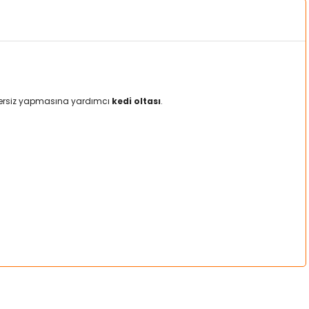
 egzersiz yapmasına yardımcı
kedi oltası
.
a iletebilirsiniz.