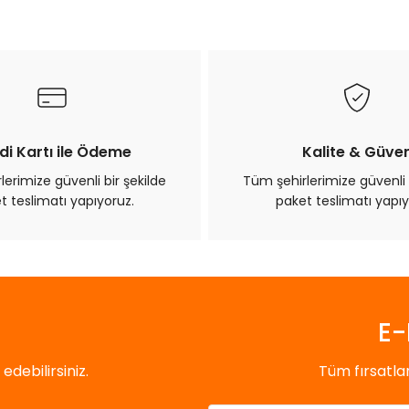
Bu ürüne ilk yorumu siz yapın!
Yorum Yaz
di Kartı ile Ödeme
Kalite & Güve
erimize güvenli bir şekilde
Tüm şehirlerimize güvenli 
t teslimatı yapıyoruz.
paket teslimatı yapıy
Gönder
E-
debilirsiniz.
Tüm fırsatl