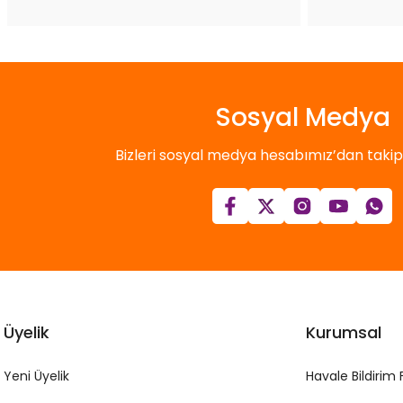
Sosyal Medya
Bizleri sosyal medya hesabımız’dan takip e
Üyelik
Kurumsal
Yeni Üyelik
Havale Bildirim