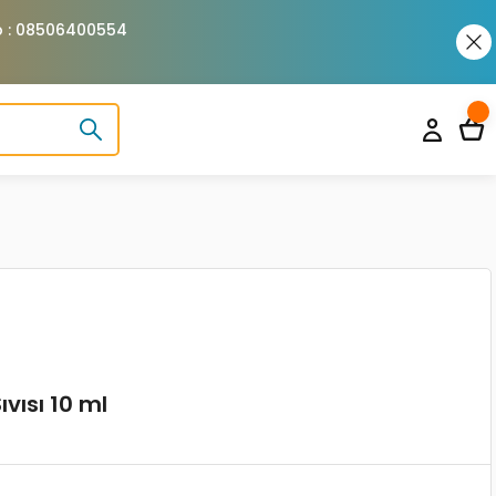
pp : 08506400554
ıvısı 10 ml