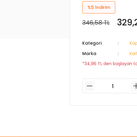
%5
İndirim
329,
346,58 TL
Kategori
Köp
Marka
Kar
*34,96 TL den başlayan tak