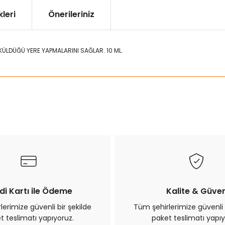
leri
Önerileriniz
ÖKÜLDÜĞÜ YERE YAPMALARINI SAĞLAR. 10 ML.
ularda yetersiz gördüğünüz noktaları öneri formunu kullanarak tarafımız
Bu ürüne ilk yorumu siz yapın!
Yorum Yaz
di Kartı ile Ödeme
Kalite & Güve
erimize güvenli bir şekilde
Tüm şehirlerimize güvenli 
t teslimatı yapıyoruz.
paket teslimatı yapıy