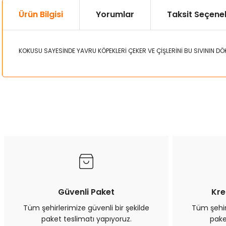
Ürün Bilgisi
Yorumlar
Taksit Seçenek
KOKUSU SAYESİNDE YAVRU KÖPEKLERİ ÇEKER VE ÇİŞLERİNİ BU SIVININ D
Bu ürünün fiyat bilgisi, resim, ürün açıklamalarında ve diğer kon
Görüş ve önerileriniz için teşekkür ederiz.
Ürün resmi kalitesiz, bozuk veya görüntülenemiyor.
Ürün açıklamasında eksik bilgiler bulunuyor.
Ürün bilgilerinde hatalar bulunuyor.
Ürün fiyatı diğer sitelerden daha pahalı.
Bu ürüne benzer farklı alternatifler olmalı.
Güvenli Paket
Kre
Tüm şehirlerimize güvenli bir şekilde
Tüm şehirl
paket teslimatı yapıyoruz.
pake