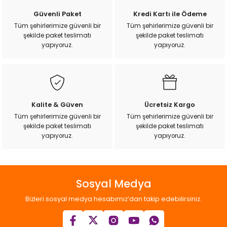
k Yemleme
Ürün resmi kalitesiz, bozuk veya görüntülenemiyor.
Güvenli Paket
Kredi Kartı ile Ödeme
Ürün açıklamasında eksik bilgiler bulunuyor.
Tüm şehirlerimize güvenli bir
Tüm şehirlerimize güvenli bir
şekilde paket teslimatı
şekilde paket teslimatı
Ürün bilgilerinde hatalar bulunuyor.
yapıyoruz.
yapıyoruz.
Ürün fiyatı diğer sitelerden daha pahalı.
zları
Bu ürüne benzer farklı alternatifler olmalı.
ri
Filtre
Kalite & Güven
Ücretsiz Kargo
Tüm şehirlerimize güvenli bir
Tüm şehirlerimize güvenli bir
şekilde paket teslimatı
şekilde paket teslimatı
r
Gönder
yapıyoruz.
yapıyoruz.
Sosyal Medya
Bizleri sosyal medya hesabımız’dan takip edebilirsiniz.