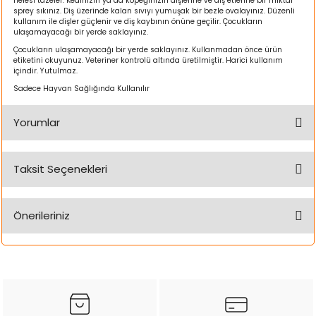
nefesi tazeler. Kedinizin ya da köpeğinizin dişlerine ve diş etlerine bir miktar
ı
sprey sıkınız. Diş üzerinde kalan sıvıyı yumuşak bir bezle ovalayınız. Düzenli
kullanım ile dişler güçlenir ve diş kaybının önüne geçilir. Çocukların
ulaşamayacağı bir yerde saklayınız.
rı
Çocukların ulaşamayacağı bir yerde saklayınız. Kullanmadan önce ürün
etiketini okuyunuz. Veteriner kontrolü altında üretilmiştir. Harici kullanım
içindir. Yutulmaz.
Sadece Hayvan Sağlığında Kullanılır
Yorumlar
Taksit Seçenekleri
Bu ürüne ilk yorumu siz yapın!
Önerileriniz
ı
Yorum Yaz
Bu ürünün fiyat bilgisi, resim, ürün açıklamalarında ve diğer
i
konularda yetersiz gördüğünüz noktaları öneri formunu
kullanarak tarafımıza iletebilirsiniz.
ektanları
Görüş ve önerileriniz için teşekkür ederiz.