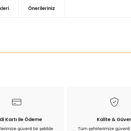
leri
Önerileriniz
ularda yetersiz gördüğünüz noktaları öneri formunu kullanarak tarafımız
Bu ürüne ilk yorumu siz yapın!
Yorum Yaz
di Kartı ile Ödeme
Kalite & Güve
erimize güvenli bir şekilde
Tüm şehirlerimize güvenli 