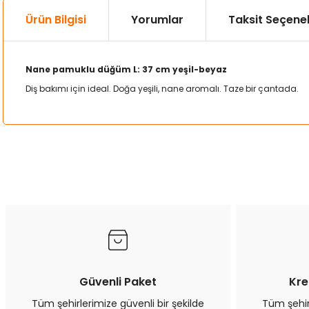
Ürün Bilgisi
Yorumlar
Taksit Seçenek
Nane pamuklu düğüm L: 37 cm yeşil-beyaz
Diş bakımı için ideal. Doğa yeşili, nane aromalı. Taze bir çantada.
Bu ürünün fiyat bilgisi, resim, ürün açıklamalarında ve diğer kon
Görüş ve önerileriniz için teşekkür ederiz.
Ürün resmi kalitesiz, bozuk veya görüntülenemiyor.
Ürün açıklamasında eksik bilgiler bulunuyor.
Ürün bilgilerinde hatalar bulunuyor.
Ürün fiyatı diğer sitelerden daha pahalı.
Bu ürüne benzer farklı alternatifler olmalı.
Güvenli Paket
Kre
Tüm şehirlerimize güvenli bir şekilde
Tüm şehirl