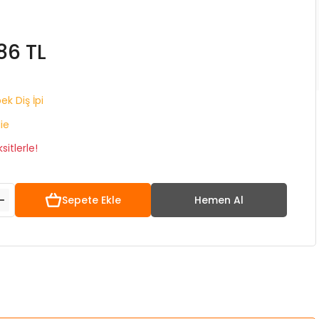
86 TL
ek Diş İpi
lie
itlerle!
Sepete Ekle
Hemen Al