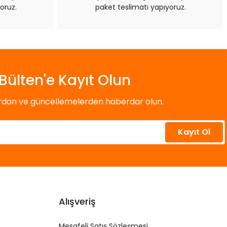
oruz.
paket teslimatı yapıyoruz.
Bülten'e Kayıt Olun
ardan ve güncellemelerden haberdar olun.
Kayıt Ol
Alışveriş
Mesafeli Satış Sözleşmesi