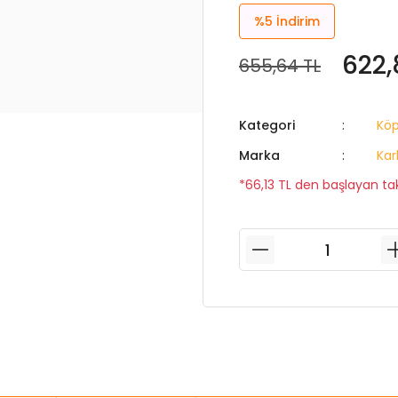
%5
İndirim
622,
655,64 TL
Kategori
Köp
Marka
Kar
*66,13 TL den başlayan taks