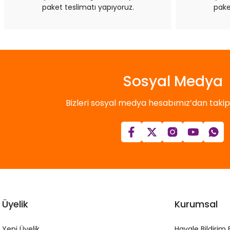
paket teslimatı yapıyoruz.
pake
Sosyal Medya
Bizleri sosyal medya hesabımız’dan takip e
Üyelik
Kurumsal
Yeni Üyelik
Havale Bildirim