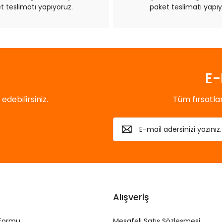
t teslimatı yapıyoruz.
paket teslimatı yapıy
Gönder
E-
debilirsiniz.
Tüm fırsatl
Alışveriş
 Formu
Mesafeli Satış Sözleşmesi