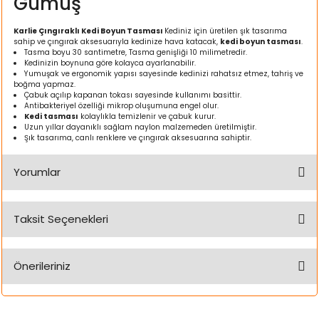
Gümüş
ı
Karlie Çıngıraklı Kedi Boyun Tasması
Kediniz için üretilen şık tasarıma
sahip ve çıngırak aksesuarıyla kedinize hava katacak,
kedi boyun tasması
.
rı
Tasma boyu 30 santimetre, Tasma genişliği 10 milimetredir.
Kedinizin boynuna göre kolayca ayarlanabilir.
Yumuşak ve ergonomik yapısı sayesinde kedinizi rahatsız etmez, tahriş ve
boğma yapmaz.
Çabuk açılıp kapanan tokası sayesinde kullanımı basittir.
Antibakteriyel özelliği mikrop oluşumuna engel olur.
Kedi tasması
kolaylıkla temizlenir ve çabuk kurur.
Uzun yıllar dayanıklı sağlam naylon malzemeden üretilmiştir.
Şık tasarıma, canlı renklere ve çıngırak aksesuarına sahiptir.
Yorumlar
Taksit Seçenekleri
ı
Bu ürüne ilk yorumu siz yapın!
i
Önerileriniz
Yorum Yaz
ektanları
Bu ürünün fiyat bilgisi, resim, ürün açıklamalarında ve diğer
konularda yetersiz gördüğünüz noktaları öneri formunu