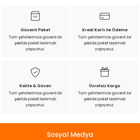
k Yemleme
kullanarak tarafımıza iletebilirsiniz.
Görüş ve önerileriniz için teşekkür ederiz.
Ürün resmi kalitesiz, bozuk veya görüntülenemiyor.
Güvenli Paket
Kredi Kartı ile Ödeme
zları
Ürün açıklamasında eksik bilgiler bulunuyor.
Tüm şehirlerimize güvenli bir
Tüm şehirlerimize güvenli bir
şekilde paket teslimatı
şekilde paket teslimatı
Ürün bilgilerinde hatalar bulunuyor.
ri
yapıyoruz.
yapıyoruz.
Ürün fiyatı diğer sitelerden daha pahalı.
Bu ürüne benzer farklı alternatifler olmalı.
Filtre
r
Kalite & Güven
Ücretsiz Kargo
Tüm şehirlerimize güvenli bir
Tüm şehirlerimize güvenli bir
şekilde paket teslimatı
şekilde paket teslimatı
Gönder
yapıyoruz.
yapıyoruz.
Sosyal Medya