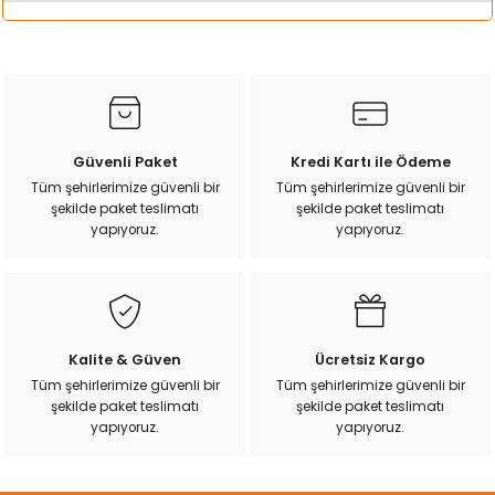
k Yemleme
Bu ürünün fiyat bilgisi, resim, ürün açıklamalarında ve diğer
konularda yetersiz gördüğünüz noktaları öneri formunu
kullanarak tarafımıza iletebilirsiniz.
Görüş ve önerileriniz için teşekkür ederiz.
zları
Ürün resmi kalitesiz, bozuk veya görüntülenemiyor.
Güvenli Paket
Kredi Kartı ile Ödeme
ri
Ürün açıklamasında eksik bilgiler bulunuyor.
Tüm şehirlerimize güvenli bir
Tüm şehirlerimize güvenli bir
şekilde paket teslimatı
şekilde paket teslimatı
Ürün bilgilerinde hatalar bulunuyor.
Filtre
yapıyoruz.
yapıyoruz.
Ürün fiyatı diğer sitelerden daha pahalı.
Bu ürüne benzer farklı alternatifler olmalı.
r
Kalite & Güven
Ücretsiz Kargo
Tüm şehirlerimize güvenli bir
Tüm şehirlerimize güvenli bir
şekilde paket teslimatı
şekilde paket teslimatı
Gönder
yapıyoruz.
yapıyoruz.