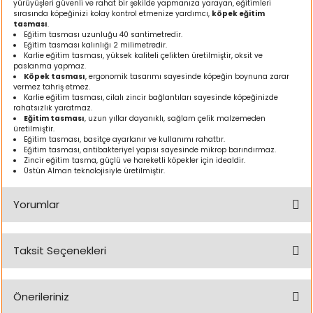
yürüyüşleri güvenli ve rahat bir şekilde yapmanıza yarayan, eğitimleri
ı
sırasında köpeğinizi kolay kontrol etmenize yardımcı,
köpek eğitim
tasması
.
Eğitim tasması uzunluğu 40 santimetredir.
rı
Eğitim tasması kalınlığı 2 milimetredir.
Karlie eğitim tasması, yüksek kaliteli çelikten üretilmiştir, oksit ve
paslanma yapmaz.
Köpek tasması
, ergonomik tasarımı sayesinde köpeğin boynuna zarar
vermez tahriş etmez.
Karlie eğitim tasması, cilalı zincir bağlantıları sayesinde köpeğinizde
rahatsızlık yaratmaz.
Eğitim tasması
, uzun yıllar dayanıklı, sağlam çelik malzemeden
üretilmiştir.
Eğitim tasması, basitçe ayarlanır ve kullanımı rahattır.
Eğitim tasması, antibakteriyel yapısı sayesinde mikrop barındırmaz.
Zincir eğitim tasma, güçlü ve hareketli köpekler için idealdir.
Üstün Alman teknolojisiyle üretilmiştir.
Yorumlar
ı
Taksit Seçenekleri
i
Bu ürüne ilk yorumu siz yapın!
ektanları
Önerileriniz
Yorum Yaz