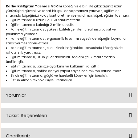
ı
Karlie İkili Eğitim Tasması 50 Cm
Köpeğinizle birlikte çıkacağınız uzun
yürüyüşleri güvenli ve rahat bir şekilde yapmanıza yarayan, eğitimleri
sırasında köpeğinizi kolay kontrol etmenize yardımcı, köpek eğitim tasması.
rı
Eğitim tasması uzunluğu 50 santimetredir.
Eğitim tasması kalınlığı 2 milimetredir.
Karlie eğitim tasması, yüksek kaliteli çelikten üretilmiştir, oksit ve
paslanma yapmaz.
Karlie eğitim tasması, ergonomik tasarımı sayesinde köpeğin boynuna
zarar vermez tahriş etmez.
Karlie eğitim tasması, cilalı zincir bağlantıları sayesinde köpeğinizde
rahatsızlık yaratmaz.
Eğitim tasması, uzun yıllar dayanıklı, sağlam çelik malzemeden
üretilmiştir.
Eğitim tasması, basitçe ayarlanır ve kullanımı rahattır.
Eğitim tasması, antibakteriyel yapısı sayesinde mikrop barındırmaz.
Zincir eğitim tasma, güçlü ve hareketli köpekler için idealdir.
Üstün Alman teknolojisiyle üretilmiştir.
Yorumlar
ı
i
Taksit Seçenekleri
Bu ürüne ilk yorumu siz yapın!
ektanları
Önerileriniz