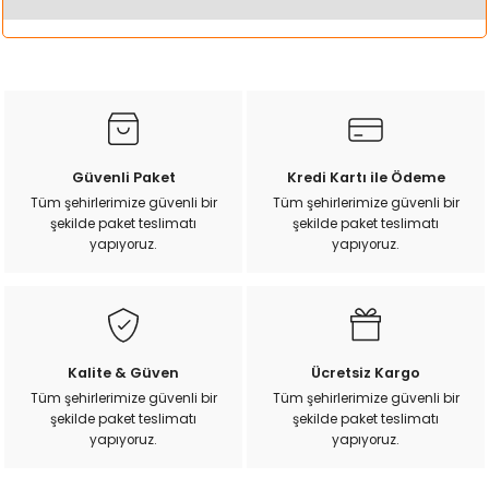
Yorum Yaz
k Yemleme
Bu ürünün fiyat bilgisi, resim, ürün açıklamalarında ve diğer
konularda yetersiz gördüğünüz noktaları öneri formunu
kullanarak tarafımıza iletebilirsiniz.
Görüş ve önerileriniz için teşekkür ederiz.
zları
Ürün resmi kalitesiz, bozuk veya görüntülenemiyor.
ri
Güvenli Paket
Kredi Kartı ile Ödeme
Ürün açıklamasında eksik bilgiler bulunuyor.
Tüm şehirlerimize güvenli bir
Tüm şehirlerimize güvenli bir
şekilde paket teslimatı
şekilde paket teslimatı
Filtre
Ürün bilgilerinde hatalar bulunuyor.
yapıyoruz.
yapıyoruz.
Ürün fiyatı diğer sitelerden daha pahalı.
r
Bu ürüne benzer farklı alternatifler olmalı.
Kalite & Güven
Ücretsiz Kargo
Tüm şehirlerimize güvenli bir
Tüm şehirlerimize güvenli bir
şekilde paket teslimatı
şekilde paket teslimatı
Gönder
yapıyoruz.
yapıyoruz.