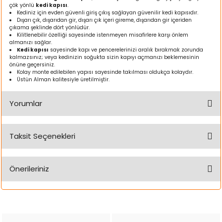
çök yönlü
kedi kapısı
.
ı
Kediniz için evden güvenli giriş çıkış sağlayan güvenilir kedi kapısıdır.
Dışarı çık, dışarıdan gir, dışarı çık içeri gireme, dışarıdan gir içeriden
çıkama şeklinde dört yönlüdür.
rı
Kilitlenebilir özelliği sayesinde istenmeyen misafirlere karşı önlem
almanızı sağlar.
Kedi kapısı
sayesinde kapı ve pencerelerinizi aralık bırakmak zorunda
kalmazsınız; veya kedinizin soğukta sizin kapıyı açmanızı beklemesinin
önüne geçersiniz.
Kolay monte edilebilen yapısı sayesinde takılması oldukça kolaydır.
Üstün Alman kalitesiyle üretilmiştir.
Yorumlar
Taksit Seçenekleri
Bu ürüne ilk yorumu siz yapın!
ı
Önerileriniz
Yorum Yaz
i
Bu ürünün fiyat bilgisi, resim, ürün açıklamalarında ve diğer
ektanları
konularda yetersiz gördüğünüz noktaları öneri formunu
kullanarak tarafımıza iletebilirsiniz.