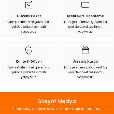
Görüş ve önerileriniz için teşekkür ederiz.
k Yemleme
Ürün resmi kalitesiz, bozuk veya görüntülenemiyor.
Güvenli Paket
Kredi Kartı ile Ödeme
Ürün açıklamasında eksik bilgiler bulunuyor.
Tüm şehirlerimize güvenli bir
Tüm şehirlerimize güvenli bir
şekilde paket teslimatı
şekilde paket teslimatı
Ürün bilgilerinde hatalar bulunuyor.
zları
yapıyoruz.
yapıyoruz.
Ürün fiyatı diğer sitelerden daha pahalı.
ri
Bu ürüne benzer farklı alternatifler olmalı.
Filtre
Kalite & Güven
Ücretsiz Kargo
r
Tüm şehirlerimize güvenli bir
Tüm şehirlerimize güvenli bir
şekilde paket teslimatı
şekilde paket teslimatı
Gönder
yapıyoruz.
yapıyoruz.
Sosyal Medya
Bizleri sosyal medya hesabımız’dan takip edebilirsiniz.