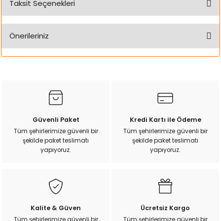
Taksit Seçenekleri
k Yemleme
Bu ürüne ilk yorumu siz yapın!
Önerileriniz
Yorum Yaz
zları
Bu ürünün fiyat bilgisi, resim, ürün açıklamalarında ve diğer
konularda yetersiz gördüğünüz noktaları öneri formunu
ri
kullanarak tarafımıza iletebilirsiniz.
Görüş ve önerileriniz için teşekkür ederiz.
Filtre
Ürün resmi kalitesiz, bozuk veya görüntülenemiyor.
Güvenli Paket
Kredi Kartı ile Ödeme
r
Ürün açıklamasında eksik bilgiler bulunuyor.
Tüm şehirlerimize güvenli bir
Tüm şehirlerimize güvenli bir
şekilde paket teslimatı
şekilde paket teslimatı
Ürün bilgilerinde hatalar bulunuyor.
yapıyoruz.
yapıyoruz.
Ürün fiyatı diğer sitelerden daha pahalı.
Bu ürüne benzer farklı alternatifler olmalı.
Kalite & Güven
Ücretsiz Kargo
Tüm şehirlerimize güvenli bir
Tüm şehirlerimize güvenli bir