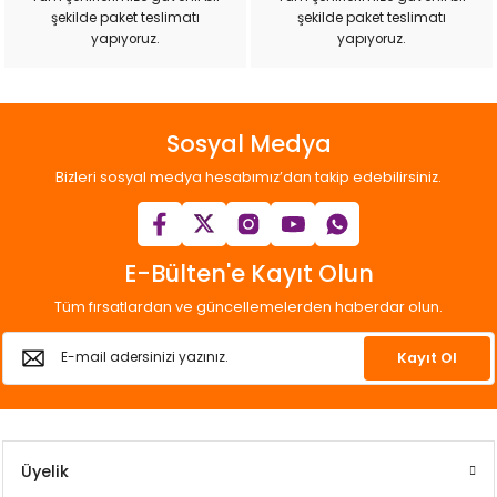
şekilde paket teslimatı
şekilde paket teslimatı
Gönder
yapıyoruz.
yapıyoruz.
Sosyal Medya
Bizleri sosyal medya hesabımız’dan takip edebilirsiniz.
E-Bülten'e Kayıt Olun
Tüm fırsatlardan ve güncellemelerden haberdar olun.
Kayıt Ol
Üyelik