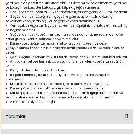
yardımcı olan gezdirme sırasında olası risklere müdahale etmenize yardımcı
ı
ve köpeğinize karakter katacak, şık
köpek göğüs tasması
.
Göğüs tasması boyu 26-35 santimetredir, tasma genişliği: 15 milimetredir.
Göğüs tasması köpeğinizin göğsüne göre uzayıp kısalma özelliği
rı
sayesinde köpeğinizin ölçülerine göre kolayca ayarlanabilir.
Yumuşak ve ergonomik yapısı sayesinde köpeğinizi rahatsız etmez, tahriş
ve boğma yapmaz.
Göğüs tasması, köpeğinizin gezinti esnasında rahat nefes almasına ve
daha güvenli kontrol edilmesine yardımcı olur.
Karlie köpek göğüs tasması, reflektörlü yapısı sayesinde gece
yürüyüşlerinde köpeğiniz için araçlara uyarı yaparak olası kazaların önüne
geçer.
Çabuk açılıp kapanan ve kilitli tokası sayesinde kullanımı oldukça basittir.
Antibakteriyel özelliği mikrop oluşumuna engel olur, köpeğinizin sağlığını
korur.
Kolaylıkla temizlenir ve çabuk kurur.
Köpek tasması
, uzun yıllar dayanıklı ve sağlam malzemeden
üretilmiştir.
Metal aksamları krom kaplamadır, oksitlenme ve pas yapmaz.
Karlie göğüs tasması şık tasarıma ve canlı renklere sahiptir.
ı
Karlie göğüs tasmasının üretiminde köpeğinizin sağlığı düşünülmüş ve
zehirli salınım yapan hiç bir malzeme ve kimyasal kullanılmamıştır.
Alman kalitesiyle üretilmiştir.
i
Yorumlar
ektanları