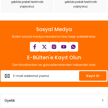
şekilde paket teslimatı
şekilde paket teslimatı
Gönder
yapıyoruz.
yapıyoruz.
Sosyal Medya
Bizleri sosyal medya hesabımız’dan takip edebilirsiniz.
E-Bülten'e Kayıt Olun
Tüm fırsatlardan ve güncellemelerden haberdar olun.
Kayıt Ol
Üyelik