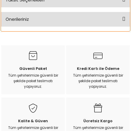
k Yemleme
Bu ürüne ilk yorumu siz yapın!
Önerileriniz
Yorum Yaz
zları
Bu ürünün fiyat bilgisi, resim, ürün açıklamalarında ve diğer
konularda yetersiz gördüğünüz noktaları öneri formunu
kullanarak tarafımıza iletebilirsiniz.
ri
Görüş ve önerileriniz için teşekkür ederiz.
Filtre
Ürün resmi kalitesiz, bozuk veya görüntülenemiyor.
Güvenli Paket
Kredi Kartı ile Ödeme
Ürün açıklamasında eksik bilgiler bulunuyor.
r
Tüm şehirlerimize güvenli bir
Tüm şehirlerimize güvenli bir
şekilde paket teslimatı
şekilde paket teslimatı
Ürün bilgilerinde hatalar bulunuyor.
yapıyoruz.
yapıyoruz.
Ürün fiyatı diğer sitelerden daha pahalı.
Bu ürüne benzer farklı alternatifler olmalı.
Kalite & Güven
Ücretsiz Kargo
Tüm şehirlerimize güvenli bir
Tüm şehirlerimize güvenli bir