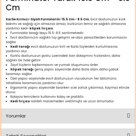
Cm
ı
Karlie Kırmızı-Siyah Furminatör 15.5 Cm - 8.5 Cm
, Evcil dostunuzun kürk
rı
bakımı ve sağlığı için olmazsa olmaz, kürkünün temiz ve sağlıklı olmasına
yardımcı kedi-
köpek fırçası
.
Furminatör tarağı boyu 15.5-8.5 santimetredir.
Evcil dostlarınızın sağlıklı tüy gelişimi ve olası parazitlerden korunmasını
sağlar.
Kedi tarağı
evcil dostunuzun kirli ve fazla tüylerden kurtulmasına
yardımcı olur.
Kürklü dostunuzun postu üzerindeki kan dolaşımını hızlandırır, daha
sağlıklı bir hale getirir.
Zayıf tüylerin toplanmasını ve yumak oluşumunu önler.
Köpek tarağı
geniş yapısı sayesinde daha fazla alanı daha çabuk
taramayı sağlar.
Özel yapısı sayesinde evcil dostunuzun vücudunun her bölümünü
rahatlıkla taramanıza yardımcı olur.
Ergonomik yapısı sayesinde tararken size zorluk çıkarmaz, kaymaz elinize
oturur.
ı
Kolayca temizlenir kullanımı kolay ve pratiktir.
Kedi fırçası
kaliteli malzemeden üretilmiştir ve uzun ömürlüdür.
i
Yorumlar
ektanları
Taksit Seçenekleri