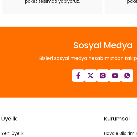
paket teslimatı yapıyoruz.
pake
Sosyal Medya
Bizleri sosyal medya hesabımız’dan takip e
Üyelik
Kurumsal
Yeni Üyelik
Havale Bildirim