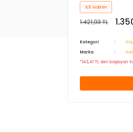
%5
İndirim
1.35
1.421,93 TL
Kategori
Köp
Marka
Kar
*143,41 TL den başlayan tak