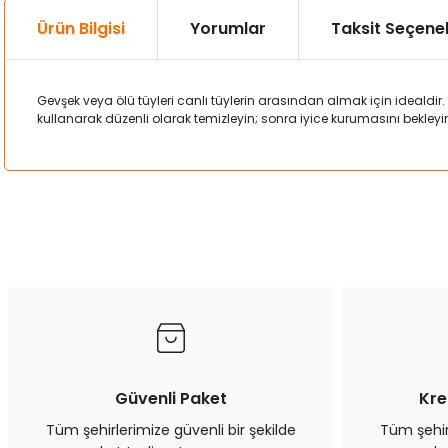
Ürün Bilgisi
Yorumlar
Taksit Seçenek
Gevşek veya ölü tüyleri canlı tüylerin arasından almak için idealdi
kullanarak düzenli olarak temizleyin; sonra iyice kurumasını bekleyin. 
Bu ürünün fiyat bilgisi, resim, ürün açıklamalarında ve diğer kon
Görüş ve önerileriniz için teşekkür ederiz.
Ürün resmi kalitesiz, bozuk veya görüntülenemiyor.
Ürün açıklamasında eksik bilgiler bulunuyor.
Ürün bilgilerinde hatalar bulunuyor.
Ürün fiyatı diğer sitelerden daha pahalı.
Bu ürüne benzer farklı alternatifler olmalı.
Güvenli Paket
Kre
Tüm şehirlerimize güvenli bir şekilde
Tüm şehirl