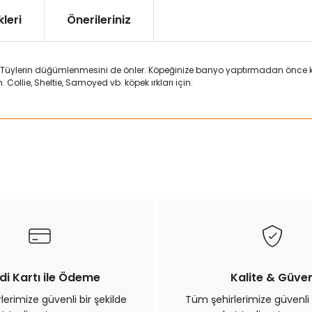
leri
Önerileriniz
r. Tüylerin düğümlenmesini de önler. Köpeğinize banyo yaptırmadan önce ku
Collie, Sheltie, Samoyed vb. köpek ırkları için.
ularda yetersiz gördüğünüz noktaları öneri formunu kullanarak tarafımız
Bu ürüne ilk yorumu siz yapın!
Yorum Yaz
di Kartı ile Ödeme
Kalite & Güve
erimize güvenli bir şekilde
Tüm şehirlerimize güvenli 