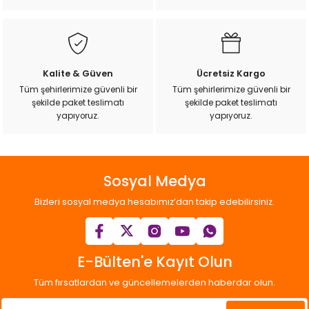
Bu ürüne benzer farklı alternatifler olmalı.
Kalite & Güven
Ücretsiz Kargo
Tüm şehirlerimize güvenli bir
Tüm şehirlerimize güvenli bir
şekilde paket teslimatı
şekilde paket teslimatı
Gönder
yapıyoruz.
yapıyoruz.
Sosyal Medya
Bizleri sosyal medya hesabımız’dan takip edebilirsiniz.
E-Bülten'e Kayıt Olun
Tüm fırsatlardan ve güncellemelerden haberdar olun.