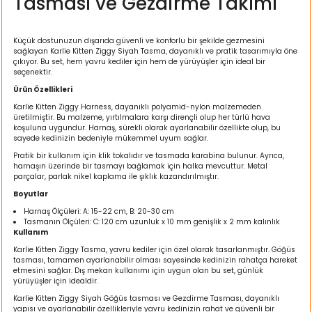
Tasması ve Gezdirme Takımı
ı
Küçük dostunuzun dışarıda güvenli ve konforlu bir şekilde gezmesini
rı
sağlayan Karlie Kitten Ziggy Siyah Tasma, dayanıklı ve pratik tasarımıyla öne
çıkıyor. Bu set, hem yavru kediler için hem de yürüyüşler için ideal bir
seçenektir.
Ürün Özellikleri
Karlie Kitten Ziggy Harness, dayanıklı polyamid-nylon malzemeden
üretilmiştir. Bu malzeme, yırtılmalara karşı dirençli olup her türlü hava
koşuluna uygundur. Harnaş, sürekli olarak ayarlanabilir özellikte olup, bu
sayede kedinizin bedeniyle mükemmel uyum sağlar.
Pratik bir kullanım için klik tokalıdır ve tasmada karabina bulunur. Ayrıca,
harnaşın üzerinde bir tasmayı bağlamak için halka mevcuttur. Metal
parçalar, parlak nikel kaplama ile şıklık kazandırılmıştır.
Boyutlar
Harnaş Ölçüleri: A: 15-22 cm, B: 20-30 cm
ı
Tasmanın Ölçüleri: C: 120 cm uzunluk x 10 mm genişlik x 2 mm kalınlık
Kullanım
i
Karlie Kitten Ziggy Tasma, yavru kediler için özel olarak tasarlanmıştır. Göğüs
tasması, tamamen ayarlanabilir olması sayesinde kedinizin rahatça hareket
etmesini sağlar. Dış mekan kullanımı için uygun olan bu set, günlük
yürüyüşler için idealdir.
ektanları
Karlie Kitten Ziggy Siyah Göğüs tasması ve Gezdirme Tasması, dayanıklı
yapısı ve ayarlanabilir özellikleriyle yavru kedinizin rahat ve güvenli bir