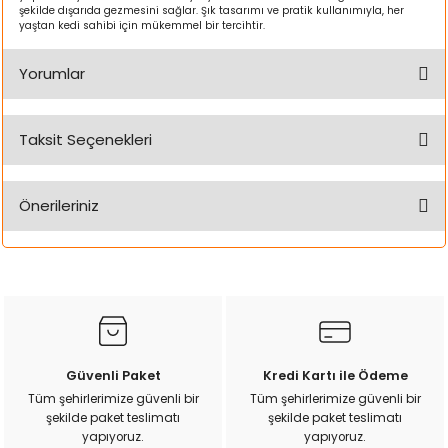
k Yemleme
şekilde dışarıda gezmesini sağlar. Şık tasarımı ve pratik kullanımıyla, her
yaştan kedi sahibi için mükemmel bir tercihtir.
Yorumlar
zları
Taksit Seçenekleri
Bu ürüne ilk yorumu siz yapın!
ri
Önerileriniz
Filtre
Yorum Yaz
r
Bu ürünün fiyat bilgisi, resim, ürün açıklamalarında ve diğer
konularda yetersiz gördüğünüz noktaları öneri formunu
kullanarak tarafımıza iletebilirsiniz.
Görüş ve önerileriniz için teşekkür ederiz.
Ürün resmi kalitesiz, bozuk veya görüntülenemiyor.
Güvenli Paket
Kredi Kartı ile Ödeme
Ürün açıklamasında eksik bilgiler bulunuyor.
Tüm şehirlerimize güvenli bir
Tüm şehirlerimize güvenli bir
şekilde paket teslimatı
şekilde paket teslimatı
Ürün bilgilerinde hatalar bulunuyor.
yapıyoruz.
yapıyoruz.
Ürün fiyatı diğer sitelerden daha pahalı.