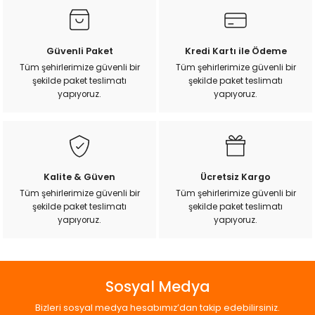
k Yemleme
Görüş ve önerileriniz için teşekkür ederiz.
Ürün resmi kalitesiz, bozuk veya görüntülenemiyor.
Güvenli Paket
Kredi Kartı ile Ödeme
Ürün açıklamasında eksik bilgiler bulunuyor.
Tüm şehirlerimize güvenli bir
Tüm şehirlerimize güvenli bir
zları
şekilde paket teslimatı
şekilde paket teslimatı
Ürün bilgilerinde hatalar bulunuyor.
yapıyoruz.
yapıyoruz.
Ürün fiyatı diğer sitelerden daha pahalı.
ri
Bu ürüne benzer farklı alternatifler olmalı.
Filtre
Kalite & Güven
Ücretsiz Kargo
r
Tüm şehirlerimize güvenli bir
Tüm şehirlerimize güvenli bir
şekilde paket teslimatı
şekilde paket teslimatı
Gönder
yapıyoruz.
yapıyoruz.
Sosyal Medya
Bizleri sosyal medya hesabımız’dan takip edebilirsiniz.