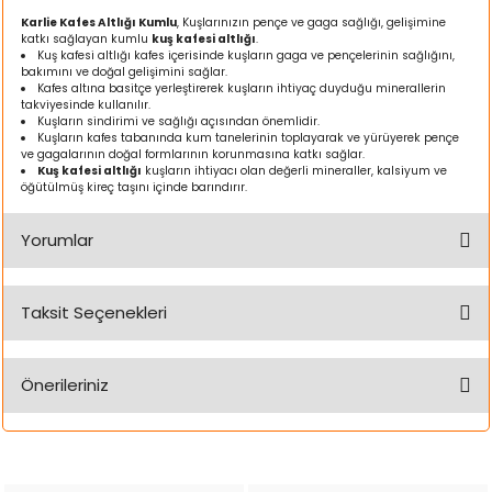
ı
Karlie Kafes Altlığı Kumlu
, Kuşlarınızın pençe ve gaga sağlığı, gelişimine
katkı sağlayan kumlu
kuş kafesi altlığı
.
Kuş kafesi altlığı kafes içerisinde kuşların gaga ve pençelerinin sağlığını,
rı
bakımını ve doğal gelişimini sağlar.
Kafes altına basitçe yerleştirerek kuşların ihtiyaç duyduğu minerallerin
takviyesinde kullanılır.
Kuşların sindirimi ve sağlığı açısından önemlidir.
Kuşların kafes tabanında kum tanelerinin toplayarak ve yürüyerek pençe
ve gagalarının doğal formlarının korunmasına katkı sağlar.
Kuş kafesi altlığı
kuşların ihtiyacı olan değerli mineraller, kalsiyum ve
öğütülmüş kireç taşını içinde barındırır.
Yorumlar
Taksit Seçenekleri
Bu ürüne ilk yorumu siz yapın!
ı
Önerileriniz
i
Yorum Yaz
Bu ürünün fiyat bilgisi, resim, ürün açıklamalarında ve diğer
ektanları
konularda yetersiz gördüğünüz noktaları öneri formunu
kullanarak tarafımıza iletebilirsiniz.