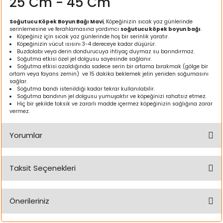
25 Cm - 45 Cm
ı
Soğutucu Köpek Boyun Bağı Mavi
, Köpeğinizin sıcak yaz günlerinde
serinlemesine ve ferahlamasına yardımcı
soğutucu köpek boyun bağı
.
rı
Köpeğiniz için sıcak yaz günlerinde hoş bir serinlik yaratır.
Köpeğinizin vücut ısısını 3-4 dereceye kadar düşürür.
Buzdolabı veya derin dondurucuya ihtiyaç duymaz su barındırmaz.
Soğutma etkisi özel jel dolgusu sayesinde sağlanır.
Soğutma etkisi azaldığında sadece serin bir ortama bırakmak (gölge bir
ortam veya fayans zemin) ve 15 dakika beklemek jelin yeniden soğumasını
sağlar.
Soğutma bandı istenildiği kadar tekrar kullanılabilir.
Soğutma bandının jel dolgusu yumuşaktır ve köpeğinizi rahatsız etmez.
Hiç bir şekilde toksik ve zararlı madde içermez köpeğinizin sağlığına zarar
vermez.
Yorumlar
ı
Taksit Seçenekleri
Bu ürüne ilk yorumu siz yapın!
i
Önerileriniz
ektanları
Yorum Yaz