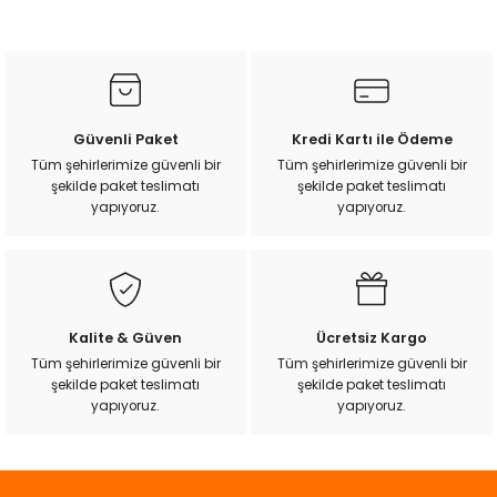
Bu ürünün fiyat bilgisi, resim, ürün açıklamalarında ve diğer
k Yemleme
konularda yetersiz gördüğünüz noktaları öneri formunu
kullanarak tarafımıza iletebilirsiniz.
Görüş ve önerileriniz için teşekkür ederiz.
zları
Ürün resmi kalitesiz, bozuk veya görüntülenemiyor.
Güvenli Paket
Kredi Kartı ile Ödeme
Ürün açıklamasında eksik bilgiler bulunuyor.
Tüm şehirlerimize güvenli bir
Tüm şehirlerimize güvenli bir
ri
şekilde paket teslimatı
şekilde paket teslimatı
Ürün bilgilerinde hatalar bulunuyor.
yapıyoruz.
yapıyoruz.
Ürün fiyatı diğer sitelerden daha pahalı.
Filtre
Bu ürüne benzer farklı alternatifler olmalı.
r
Kalite & Güven
Ücretsiz Kargo
Tüm şehirlerimize güvenli bir
Tüm şehirlerimize güvenli bir
şekilde paket teslimatı
şekilde paket teslimatı
Gönder
yapıyoruz.
yapıyoruz.