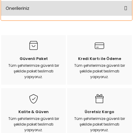
k Yemleme
Önerileriniz
Yorum Yaz
Bu ürünün fiyat bilgisi, resim, ürün açıklamalarında ve diğer
konularda yetersiz gördüğünüz noktaları öneri formunu
zları
kullanarak tarafımıza iletebilirsiniz.
Görüş ve önerileriniz için teşekkür ederiz.
ri
Ürün resmi kalitesiz, bozuk veya görüntülenemiyor.
Güvenli Paket
Kredi Kartı ile Ödeme
Filtre
Ürün açıklamasında eksik bilgiler bulunuyor.
Tüm şehirlerimize güvenli bir
Tüm şehirlerimize güvenli bir
şekilde paket teslimatı
şekilde paket teslimatı
Ürün bilgilerinde hatalar bulunuyor.
r
yapıyoruz.
yapıyoruz.
Ürün fiyatı diğer sitelerden daha pahalı.
Bu ürüne benzer farklı alternatifler olmalı.
Kalite & Güven
Ücretsiz Kargo
Tüm şehirlerimize güvenli bir
Tüm şehirlerimize güvenli bir
şekilde paket teslimatı
şekilde paket teslimatı
Gönder
yapıyoruz.
yapıyoruz.