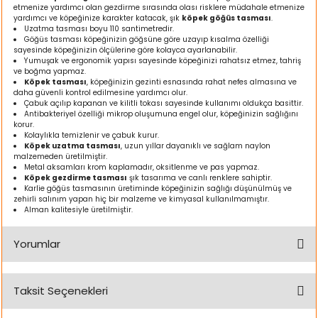
etmenize yardımcı olan gezdirme sırasında olası risklere müdahale etmenize
ı
yardımcı ve köpeğinize karakter katacak, şık
köpek göğüs tasması
.
Uzatma tasması boyu 110 santimetredir.
Göğüs tasması köpeğinizin göğsüne göre uzayıp kısalma özelliği
rı
sayesinde köpeğinizin ölçülerine göre kolayca ayarlanabilir.
Yumuşak ve ergonomik yapısı sayesinde köpeğinizi rahatsız etmez, tahriş
ve boğma yapmaz.
Köpek tasması
, köpeğinizin gezinti esnasında rahat nefes almasına ve
daha güvenli kontrol edilmesine yardımcı olur.
Çabuk açılıp kapanan ve kilitli tokası sayesinde kullanımı oldukça basittir.
Antibakteriyel özelliği mikrop oluşumuna engel olur, köpeğinizin sağlığını
korur.
Kolaylıkla temizlenir ve çabuk kurur.
Köpek uzatma tasması
, uzun yıllar dayanıklı ve sağlam naylon
malzemeden üretilmiştir.
Metal aksamları krom kaplamadır, oksitlenme ve pas yapmaz.
Köpek gezdirme tasması
şık tasarıma ve canlı renklere sahiptir.
Karlie göğüs tasmasının üretiminde köpeğinizin sağlığı düşünülmüş ve
zehirli salınım yapan hiç bir malzeme ve kimyasal kullanılmamıştır.
Alman kalitesiyle üretilmiştir.
ı
Yorumlar
i
Taksit Seçenekleri
ektanları
Bu ürüne ilk yorumu siz yapın!