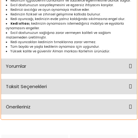
Kedinizin içgüdülerini canlandırır ve saatlerce eğlenmesine olanak sağlar.
ı
Evcil dostunuzun sosyalleşmesini ve egzersiz ihtiyacını karşılar.
Kedinizi avcılığa ve oyun oynamaya motive eder.
Kedinizin fiziksel ve zihinsel gelişimine katkıda bulunur.
Kedi oyuncağı, kedinizin evde yalnız kaldığında sıkılmasına engel olur.
rı
Kedi oltası
, kedinizin oynamasını istemediğiniz mobilya ve eşyalarla
oynamasını engeller.
Evcil dostunuzun sağlığına zarar vermeyen kaliteli ve sağlam
malzemeden üretilmiştir.
Kedi oyuncakları kedinizin tırnaklarına zarar vermez.
Tüm boyda ve yaşta kedilerin oynaması için uygundur.
Yüksek kalite ve güvenilir Alman markası Karlie'nin ürünüdür.
Yorumlar
Taksit Seçenekleri
Bu ürüne ilk yorumu siz yapın!
ı
Önerileriniz
Yorum Yaz
i
Bu ürünün fiyat bilgisi, resim, ürün açıklamalarında ve diğer
ektanları
konularda yetersiz gördüğünüz noktaları öneri formunu
kullanarak tarafımıza iletebilirsiniz.