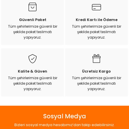
Görüş ve önerileriniz için teşekkür ederiz.
k Yemleme
Ürün resmi kalitesiz, bozuk veya görüntülenemiyor.
Güvenli Paket
Kredi Kartı ile Ödeme
Ürün açıklamasında eksik bilgiler bulunuyor.
Tüm şehirlerimize güvenli bir
Tüm şehirlerimize güvenli bir
zları
şekilde paket teslimatı
şekilde paket teslimatı
Ürün bilgilerinde hatalar bulunuyor.
yapıyoruz.
yapıyoruz.
Ürün fiyatı diğer sitelerden daha pahalı.
ri
Bu ürüne benzer farklı alternatifler olmalı.
Filtre
Kalite & Güven
Ücretsiz Kargo
r
Tüm şehirlerimize güvenli bir
Tüm şehirlerimize güvenli bir
şekilde paket teslimatı
şekilde paket teslimatı
Gönder
yapıyoruz.
yapıyoruz.
Sosyal Medya
Bizleri sosyal medya hesabımız’dan takip edebilirsiniz.