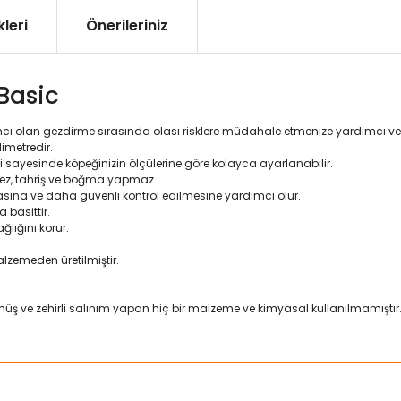
leri
Önerileriniz
Basic
mcı olan gezdirme sırasında olası risklere müdahale etmenize yardımcı ve 
imetredir.
sayesinde köpeğinizin ölçülerine göre kolayca ayarlanabilir.
mez, tahriş ve boğma yapmaz.
asına ve daha güvenli kontrol edilmesine yardımcı olur.
 basittir.
ğlığını korur.
lzemeden üretilmiştir.
üş ve zehirli salınım yapan hiç bir malzeme ve kimyasal kullanılmamıştır
ularda yetersiz gördüğünüz noktaları öneri formunu kullanarak tarafımız