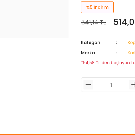
%5
İndirim
514,0
541,14 TL
Kategori
Kö
Marka
Kar
*54,58 TL den başlayan tak