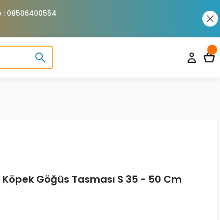
pp : 08506400554
ic Köpek Göğüs Tasması S 35 - 50 Cm