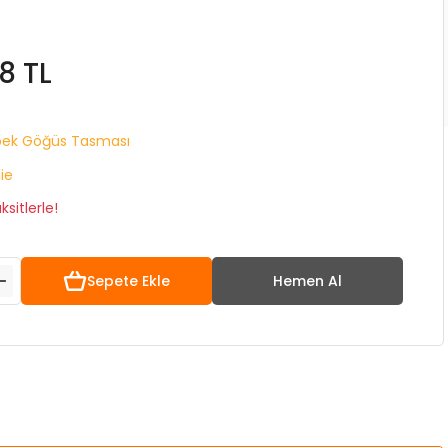
8 TL
pek Göğüs Tasması
lie
sitlerle!
Sepete Ekle
Hemen Al