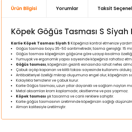
Ürün Bilgisi
Yorumlar
Taksit Seçenek
Köpek Göğüs Tasması S Siyah 
Karlie Köpek Tasması Siyah S
Köpeğinizi kontrol etmenize yardı
Göğüs tasması boyu 35-50 santimetredir, tasma genişliği: 15 mil
Göğüs tasması köpeğinizin göğsüne göre uzayıp kısalma özelliği 
Yumuşak ve ergonomik yapısı sayesinde köpeğinizi rahatsız et
Göğüs tasması
, köpeğinizin gezinti esnasında rahat nefes alm
Çabuk açılıp kapanan ve kilitli tokası sayesinde kullanımı oldukça
Antibakteriyel özelliği mikrop oluşumuna engel olur, köpeğinizin sa
Kolaylıkla temizlenir ve çabuk kurur.
Karlie Göğüs tasması, uzun yıllar dayanıklı ve sağlam naylon ma
Metal aksamları krom kaplamadır, oksitlenme ve pas yapmaz.
Köpek tasması
şık tasarıma ve canlı renklere sahiptir.
Karlie göğüs tasmasının üretiminde köpeğinizin sağlığı düşünülm
Alman kalitesiyle üretilmiştir.
Bu ürünün fiyat bilgisi, resim, ürün açıklamalarında ve diğer kon