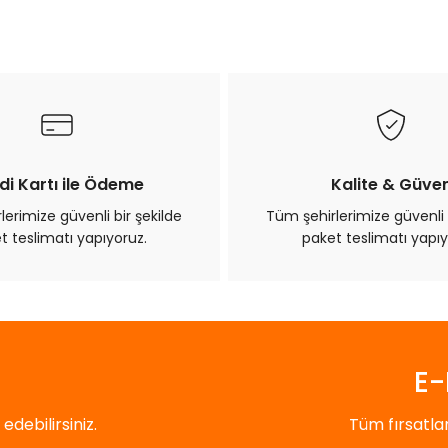
Bu ürüne ilk yorumu siz yapın!
Yorum Yaz
di Kartı ile Ödeme
Kalite & Güve
erimize güvenli bir şekilde
Tüm şehirlerimize güvenli 
t teslimatı yapıyoruz.
paket teslimatı yapıy
Gönder
E-
debilirsiniz.
Tüm fırsatl