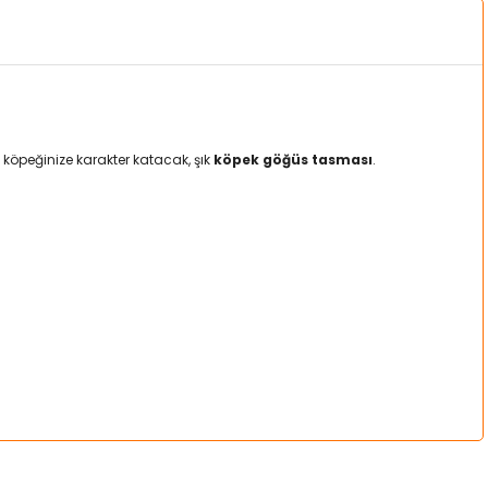
köpeğinize karakter katacak, şık
köpek göğüs tasması
.
.
a iletebilirsiniz.