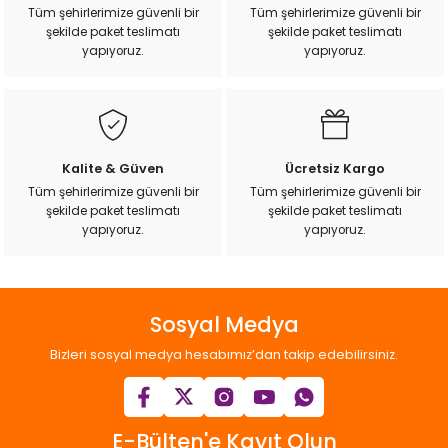
Ürün açıklamasında eksik bilgiler bulunuyor.
k Yemleme
Tüm şehirlerimize güvenli bir
Tüm şehirlerimize güvenli bir
şekilde paket teslimatı
şekilde paket teslimatı
Ürün bilgilerinde hatalar bulunuyor.
yapıyoruz.
yapıyoruz.
Ürün fiyatı diğer sitelerden daha pahalı.
Bu ürüne benzer farklı alternatifler olmalı.
zları
ri
Kalite & Güven
Ücretsiz Kargo
Tüm şehirlerimize güvenli bir
Tüm şehirlerimize güvenli bir
Filtre
şekilde paket teslimatı
şekilde paket teslimatı
Gönder
yapıyoruz.
yapıyoruz.
r
Sosyal Medya
Bizleri sosyal medya hesabımız’dan takip edebilirsiniz.
E-Bülten'e Kayıt Olun