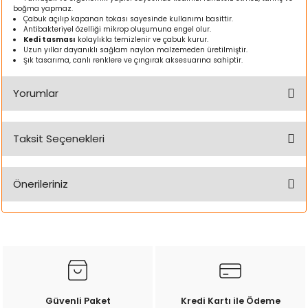
boğma yapmaz.
ı
Çabuk açılıp kapanan tokası sayesinde kullanımı basittir.
Antibakteriyel özelliği mikrop oluşumuna engel olur.
Kedi tasması
kolaylıkla temizlenir ve çabuk kurur.
rı
Uzun yıllar dayanıklı sağlam naylon malzemeden üretilmiştir.
Şık tasarıma, canlı renklere ve çıngırak aksesuarına sahiptir.
Yorumlar
Taksit Seçenekleri
Bu ürüne ilk yorumu siz yapın!
Önerileriniz
Yorum Yaz
ı
Bu ürünün fiyat bilgisi, resim, ürün açıklamalarında ve diğer
konularda yetersiz gördüğünüz noktaları öneri formunu
kullanarak tarafımıza iletebilirsiniz.
i
Görüş ve önerileriniz için teşekkür ederiz.
ektanları
Ürün resmi kalitesiz, bozuk veya görüntülenemiyor.
Güvenli Paket
Kredi Kartı ile Ödeme