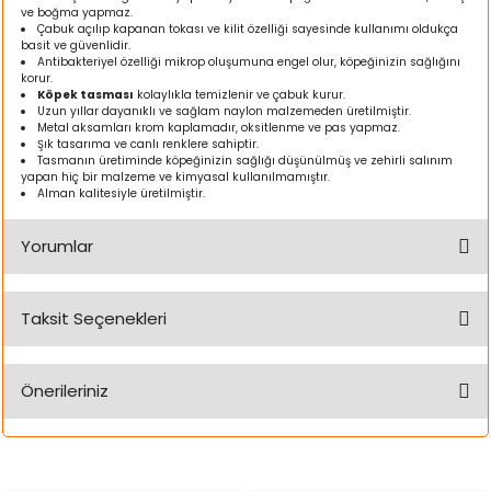
ve boğma yapmaz.
ı
Çabuk açılıp kapanan tokası ve kilit özelliği sayesinde kullanımı oldukça
basit ve güvenlidir.
Antibakteriyel özelliği mikrop oluşumuna engel olur, köpeğinizin sağlığını
rı
korur.
Köpek tasması
kolaylıkla temizlenir ve çabuk kurur.
Uzun yıllar dayanıklı ve sağlam naylon malzemeden üretilmiştir.
Metal aksamları krom kaplamadır, oksitlenme ve pas yapmaz.
Şık tasarıma ve canlı renklere sahiptir.
Tasmanın üretiminde köpeğinizin sağlığı düşünülmüş ve zehirli salınım
yapan hiç bir malzeme ve kimyasal kullanılmamıştır.
Alman kalitesiyle üretilmiştir.
Yorumlar
Taksit Seçenekleri
Bu ürüne ilk yorumu siz yapın!
ı
Önerileriniz
i
Yorum Yaz
Bu ürünün fiyat bilgisi, resim, ürün açıklamalarında ve diğer
ektanları
konularda yetersiz gördüğünüz noktaları öneri formunu
kullanarak tarafımıza iletebilirsiniz.