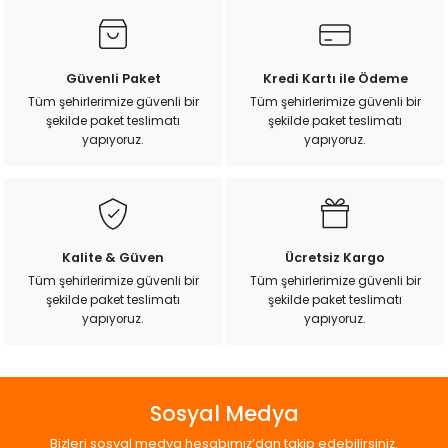
k Yemleme
Görüş ve önerileriniz için teşekkür ederiz.
Ürün resmi kalitesiz, bozuk veya görüntülenemiyor.
Güvenli Paket
Kredi Kartı ile Ödeme
Ürün açıklamasında eksik bilgiler bulunuyor.
Tüm şehirlerimize güvenli bir
Tüm şehirlerimize güvenli bir
zları
şekilde paket teslimatı
şekilde paket teslimatı
Ürün bilgilerinde hatalar bulunuyor.
yapıyoruz.
yapıyoruz.
Ürün fiyatı diğer sitelerden daha pahalı.
ri
Bu ürüne benzer farklı alternatifler olmalı.
Filtre
r
Kalite & Güven
Ücretsiz Kargo
Tüm şehirlerimize güvenli bir
Tüm şehirlerimize güvenli bir
şekilde paket teslimatı
şekilde paket teslimatı
Gönder
yapıyoruz.
yapıyoruz.
Sosyal Medya
Bizleri sosyal medya hesabımız’dan takip edebilirsiniz.