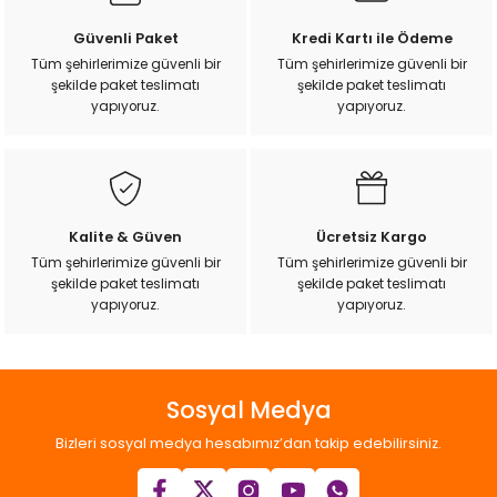
k Yemleme
Ürün resmi kalitesiz, bozuk veya görüntülenemiyor.
Güvenli Paket
Kredi Kartı ile Ödeme
Ürün açıklamasında eksik bilgiler bulunuyor.
Tüm şehirlerimize güvenli bir
Tüm şehirlerimize güvenli bir
şekilde paket teslimatı
şekilde paket teslimatı
Ürün bilgilerinde hatalar bulunuyor.
yapıyoruz.
yapıyoruz.
Ürün fiyatı diğer sitelerden daha pahalı.
zları
Bu ürüne benzer farklı alternatifler olmalı.
ri
Filtre
Kalite & Güven
Ücretsiz Kargo
Tüm şehirlerimize güvenli bir
Tüm şehirlerimize güvenli bir
r
şekilde paket teslimatı
şekilde paket teslimatı
Gönder
yapıyoruz.
yapıyoruz.
Sosyal Medya
Bizleri sosyal medya hesabımız’dan takip edebilirsiniz.