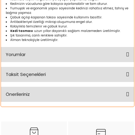
Kedinizin vücuduna göre kolayca ayarlanabilir ve tam oturur.
ı
Yumuşak ve ergonomik yapısı sayesinde kedinizi rahatsız etmez, tahriş ve
boğma yapmaz.
Çabuk açılıp kapanan tokası sayesinde kullanımı basittir.
rı
Antibakteriyel özelliği mikrop oluşumuna engel olur.
Kolaylıkla temizlenir ve çabuk kurur.
Kedi tasması
uzun yıllar dayanıklı sağlam malzemeden üretilmiştir.
Şık tasarıma, canlı renklere sahiptir.
Alman teknolojiyle üretilmiştir.
Yorumlar
Taksit Seçenekleri
Bu ürüne ilk yorumu siz yapın!
ı
Önerileriniz
Yorum Yaz
i
Bu ürünün fiyat bilgisi, resim, ürün açıklamalarında ve diğer
konularda yetersiz gördüğünüz noktaları öneri formunu
kullanarak tarafımıza iletebilirsiniz.
ektanları
Görüş ve önerileriniz için teşekkür ederiz.